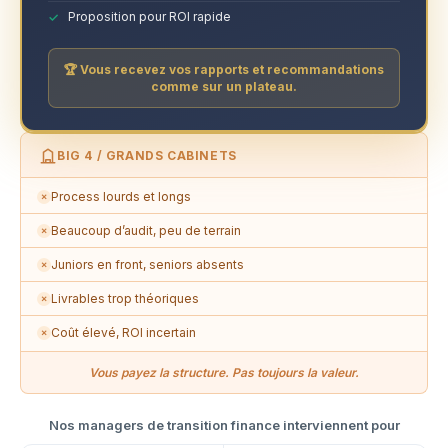
Proposition pour ROI rapide
🏆 Vous recevez vos rapports et recommandations
comme sur un plateau.
BIG 4 / GRANDS CABINETS
Process lourds et longs
✗
Beaucoup d’audit, peu de terrain
✗
Juniors en front, seniors absents
✗
Livrables trop théoriques
✗
Coût élevé, ROI incertain
✗
Vous payez la structure. Pas toujours la valeur.
Nos managers de transition finance interviennent pour