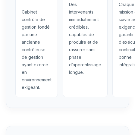
Des
Chaque
Cabinet
intervenants
mission 
contrôle de
immédiatement
suivie 
gestion fondé
crédibles,
exigenc
par une
capables de
garantir
ancienne
produire et de
d’exécu
contrôleuse
rassurer sans
continui
de gestion
phase
bonne
ayant exercé
d’apprentissage
intégrat
en
longue.
environnement
exigeant.