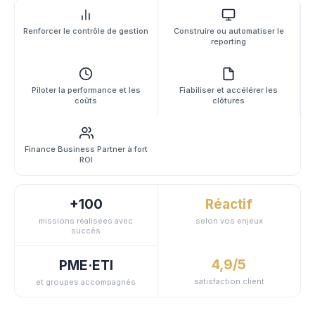
Renforcer le contrôle de gestion
Construire ou automatiser le
reporting
Piloter la performance et les
Fiabiliser et accélérer les
coûts
clôtures
Finance Business Partner à fort
ROI
+100
Réactif
missions réalisées avec
selon vos enjeux
succès
4,9/5
PME·ETI
satisfaction client
et groupes accompagnés