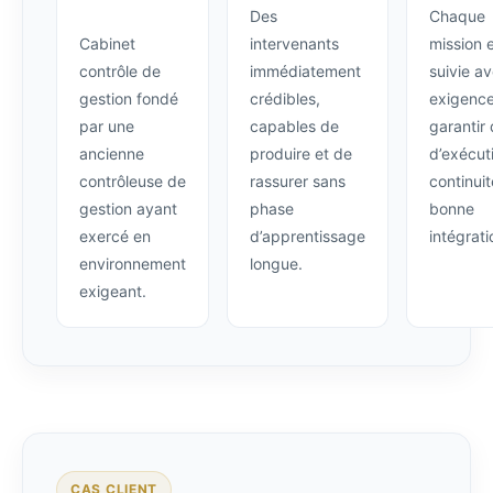
Des
Chaque
Cabinet
intervenants
mission 
contrôle de
immédiatement
suivie a
gestion fondé
crédibles,
exigence
par une
capables de
garantir 
ancienne
produire et de
d’exécut
contrôleuse de
rassurer sans
continuit
gestion ayant
phase
bonne
exercé en
d’apprentissage
intégrati
environnement
longue.
exigeant.
CAS CLIENT