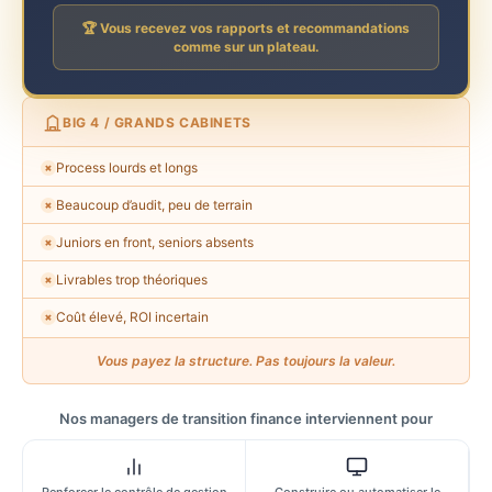
🏆 Vous recevez vos rapports et recommandations
comme sur un plateau.
BIG 4 / GRANDS CABINETS
Process lourds et longs
✗
Beaucoup d’audit, peu de terrain
✗
Juniors en front, seniors absents
✗
Livrables trop théoriques
✗
Coût élevé, ROI incertain
✗
Vous payez la structure. Pas toujours la valeur.
Nos managers de transition finance interviennent pour
Renforcer le contrôle de gestion
Construire ou automatiser le