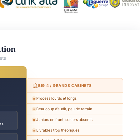
ution
ets
BIG 4 / GRANDS CABINETS
Process lourds et longs
✗
Beaucoup d’audit, peu de terrain
✗
Juniors en front, seniors absents
✗
es
Livrables trop théoriques
✗