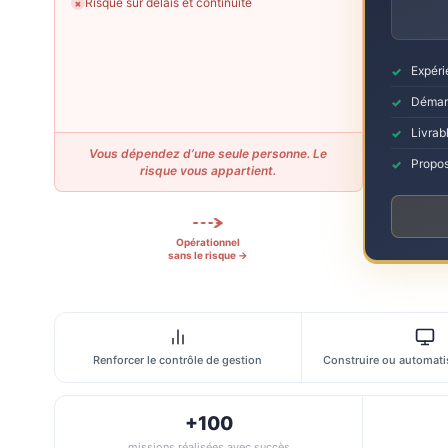
Risque sur délais et continuité
✗
Expéri
Démarr
Livrabl
Vous dépendez d’une seule personne. Le
Propos
risque vous appartient.
Opérationnel
sans le risque →
Renforcer le contrôle de gestion
Construire ou automatis
+100
missions réalisées avec succès