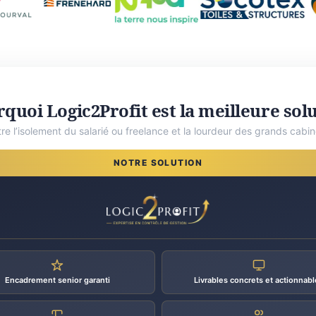
quoi Logic2Profit est la meilleure sol
tre l’isolement du salarié ou freelance et la lourdeur des grands cabin
NOTRE SOLUTION
Encadrement senior garanti
Livrables concrets et actionnabl