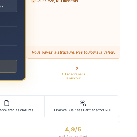
Coût élevé, ROI incertain
✗
es
Vous payez la structure. Pas toujours la valeur.
← Encadré sans
le surcoût
 accélérer les clôtures
Finance Business Partner à fort ROI
4,9/5
satisfaction client