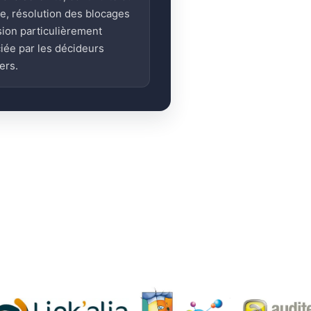
ge, résolution des blocages
sion particulièrement
iée par les décideurs
ers.