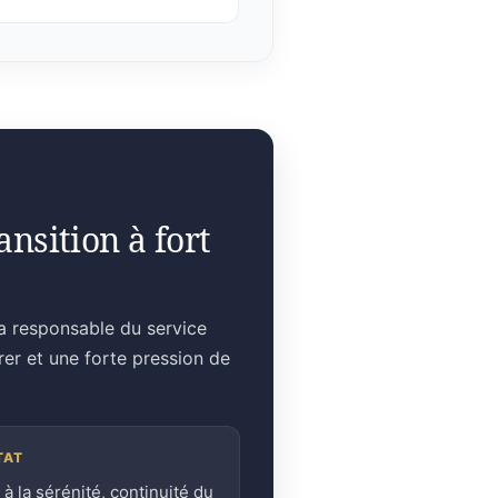
nsition à fort
la responsable du service
rer et une forte pression de
TAT
 à la sérénité, continuité du