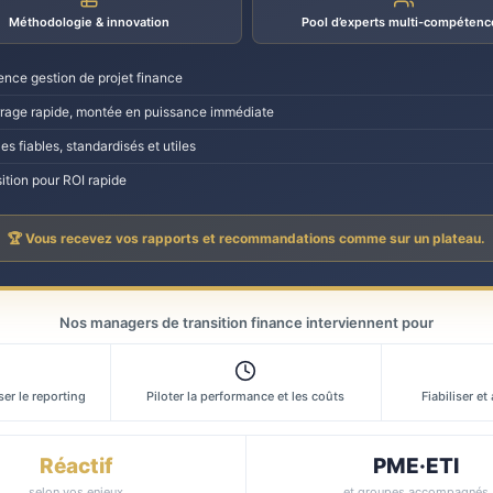
Méthodologie & innovation
Pool d’experts multi-compétenc
ence gestion de projet finance
age rapide, montée en puissance immédiate
es fiables, standardisés et utiles
ition pour ROI rapide
🏆 Vous recevez vos rapports et recommandations comme sur un plateau.
Nos managers de transition finance interviennent pour
er le reporting
Piloter la performance et les coûts
Fiabiliser et
Réactif
PME·ETI
selon vos enjeux
et groupes accompagnés