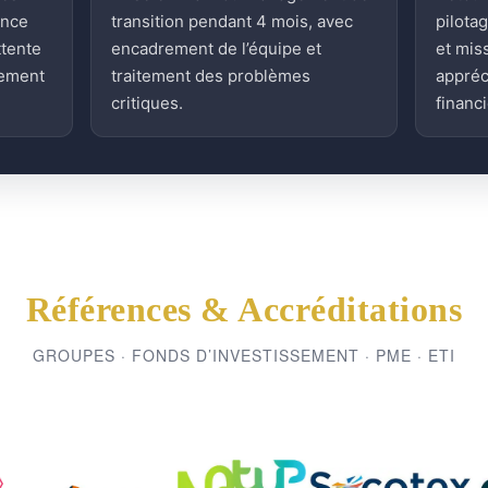
ence
transition pendant 4 mois, avec
pilota
ttente
encadrement de l’équipe et
et mis
sement
traitement des problèmes
appréc
critiques.
financi
Références & Accréditations
GROUPES · FONDS D’INVESTISSEMENT · PME · ETI