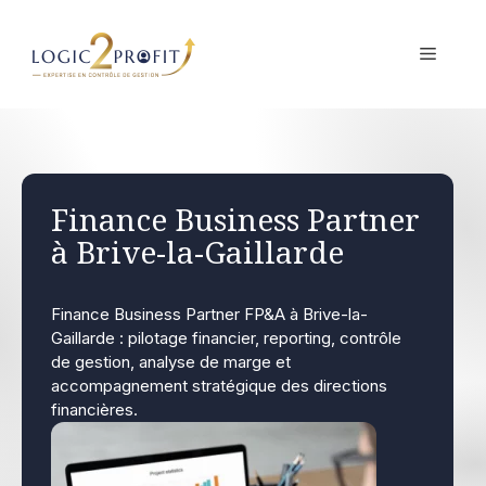
Aller
au
MENU
contenu
Finance Business Partner
à Brive-la-Gaillarde
Finance Business Partner FP&A à Brive-la-
Gaillarde : pilotage financier, reporting, contrôle
de gestion, analyse de marge et
accompagnement stratégique des directions
financières.