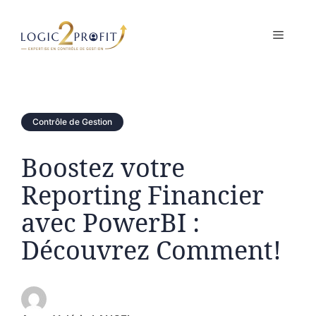
Aller
au
MENU
contenu
Contrôle de Gestion
Boostez votre
Reporting Financier
avec PowerBI :
Découvrez Comment!