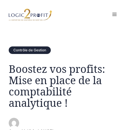
Aller
au
MENU
contenu
Contrôle de Gestion
Boostez vos profits:
Mise en place de la
comptabilité
analytique !