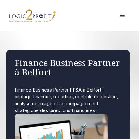
Aller
au
MENU
contenu
Finance Business Partner
à Belfort
Finance Business Partner FP&A à Belfort :
pilotage financier, reporting, contrôle de gestion,
analyse de marge et accompagnement
stratégique des directions financières.