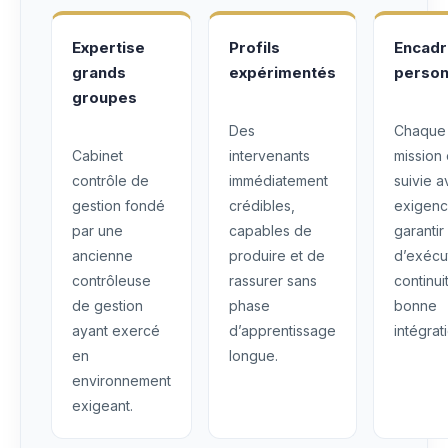
Expertise
Profils
Encad
grands
expérimentés
person
groupes
Des
Chaque
Cabinet
intervenants
mission 
contrôle de
immédiatement
suivie 
gestion fondé
crédibles,
exigenc
par une
capables de
garantir
ancienne
produire et de
d’exécu
contrôleuse
rassurer sans
continui
de gestion
phase
bonne
ayant exercé
d’apprentissage
intégrat
en
longue.
environnement
exigeant.