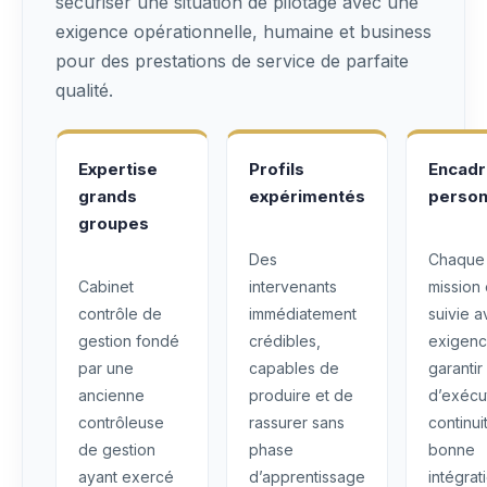
sécuriser une situation de pilotage avec une
exigence opérationnelle, humaine et business
pour des prestations de service de parfaite
qualité.
Expertise
Profils
Encad
grands
expérimentés
person
groupes
Des
Chaque
Cabinet
intervenants
mission 
contrôle de
immédiatement
suivie 
gestion fondé
crédibles,
exigenc
par une
capables de
garantir
ancienne
produire et de
d’exécu
contrôleuse
rassurer sans
continui
de gestion
phase
bonne
ayant exercé
d’apprentissage
intégrat