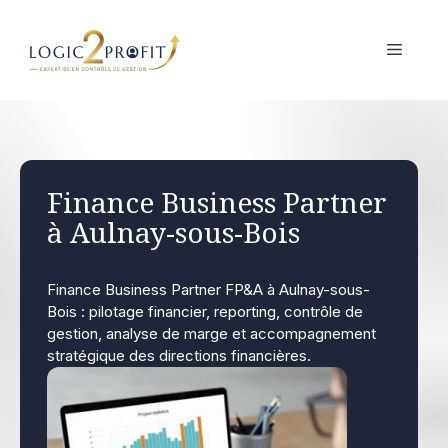
Aller
au
MENU
contenu
Finance Business Partner
à Aulnay-sous-Bois
Finance Business Partner FP&A à Aulnay-sous-
Bois : pilotage financier, reporting, contrôle de
gestion, analyse de marge et accompagnement
stratégique des directions financières.