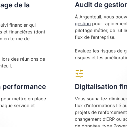
Audit de gestio
tage de la
À Argenteuil, vous pouv
gestion
pour rapidement 
ivi financier qui
pilotage métier, de l’uti
 et financières (dont
flux de l’entreprise.
on en terme de
Evaluez les risques de g
risques et les amélioratio
ors des réunions de
teuil.
la performance
Digitalisation f
e pour mettre en place
Vous souhaitez diminuer 
chaque service et
flux d’informations lié 
projets de renforcement
changement d’ERP ou sou
de données, type Power 