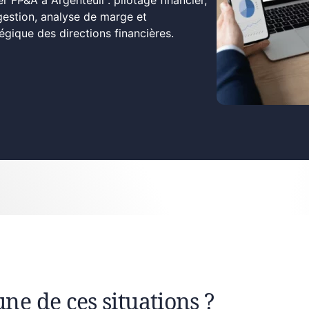
r FP&A à Argenteuil : pilotage financier,
gestion, analyse de marge et
ique des directions financières.
une de ces situations ?