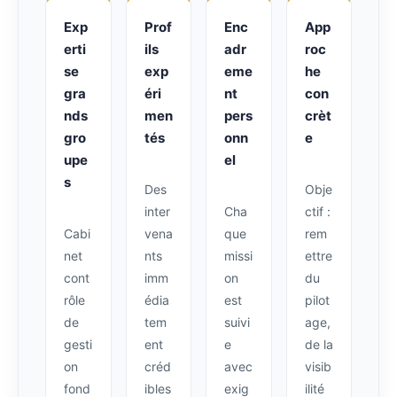
Exp
Prof
Enc
App
erti
ils
adr
roc
se
exp
eme
he
gra
éri
nt
con
nds
men
pers
crèt
gro
tés
onn
e
upe
el
s
Des
Obje
inter
Cha
ctif :
Cabi
vena
que
rem
net
nts
missi
ettre
cont
imm
on
du
rôle
édia
est
pilot
de
tem
suivi
age,
gesti
ent
e
de la
on
créd
avec
visib
fond
ibles
exig
ilité