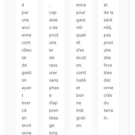
é
,
ence
et
par
cap
pour
de la
une
able
gara
séré
anci
s de
ntir
nité,
enne
prod
quali
pas
cont
uire
té
prod
rôleu
et
d’ex
uire
se
de
écuti
des
de
rass
on,
livra
gesti
urer
conti
bles
on
sans
nuité
déc
ayan
phas
et
onne
t
e
bon
ctés
exer
d’ap
ne
du
cé
pren
inté
terra
en
tissa
grati
in.
envir
ge
on.
onne
long