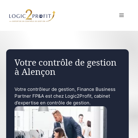
Aller
au
MENU
contenu
Votre contrôle de gestion
à Alençon
Votre contrôleur de gestion, Finance Business
Partner FP&A est chez Logic2Profit, cabinet
d’expertise en contrôle de gestion.