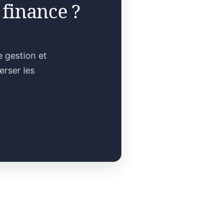
 finance ?
e gestion et
erser les