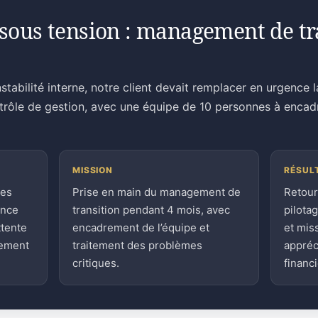
sous tension : management de tra
stabilité interne, notre client devait remplacer en urgence 
ntrôle de gestion, avec une équipe de 10 personnes à encad
MISSION
RÉSUL
ces
Prise en main du management de
Retour
ence
transition pendant 4 mois, avec
pilota
ttente
encadrement de l’équipe et
et mis
sement
traitement des problèmes
appréc
critiques.
financi