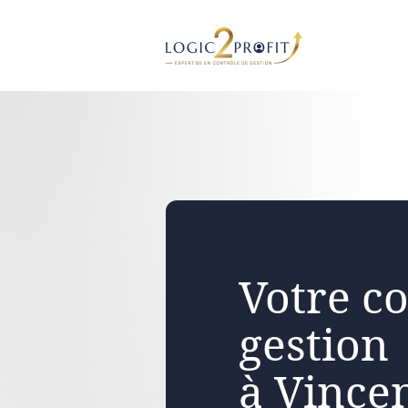
Aller
au
contenu
Votre co
gestion
à Vince