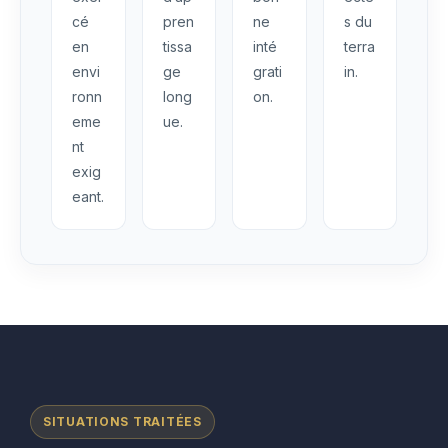
cé
pren
ne
s du
en
tissa
inté
terra
envi
ge
grati
in.
ronn
long
on.
eme
ue.
nt
exig
eant.
SITUATIONS TRAITÉES