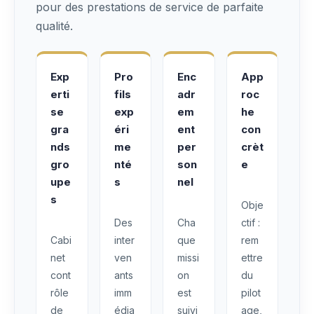
pour des prestations de service de parfaite
qualité.
Exp
Pro
Enc
App
erti
fils
adr
roc
se
exp
em
he
gra
éri
ent
con
nds
me
per
crèt
gro
nté
son
e
upe
s
nel
s
Obje
Des
Cha
ctif :
Cabi
inter
que
rem
net
ven
missi
ettre
cont
ants
on
du
rôle
imm
est
pilot
de
édia
suivi
age,