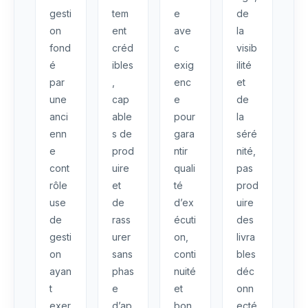
gesti
tem
e
de
on
ent
ave
la
fond
créd
c
visib
é
ibles
exig
ilité
par
,
enc
et
une
cap
e
de
anci
able
pour
la
enn
s de
gara
séré
e
prod
ntir
nité,
cont
uire
quali
pas
rôle
et
té
prod
use
de
d’ex
uire
de
rass
écuti
des
gesti
urer
on,
livra
on
sans
conti
bles
ayan
phas
nuité
déc
t
e
et
onn
exer
d’ap
bon
ecté