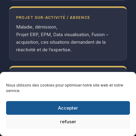
PROJET SUR-ACTIVITÉ / ABSENCE
Maladie, démission,
Projet ERP, EPM, Data visualisation, Fusion –
acquisition, ces situations demandent de la
réactivité et de l’expertise.
CRISE FINANCIÈRE
Nous utilisons des cookies pour optimiser notre site web et notre
Les chiffres sont de plus en plus alarmants. Il
service.
vous faut des experts pour rapidement retrouver
de la visibilité et de la rentabilité.
Accepter
refuser