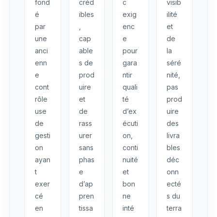
fond
créd
c
visib
é
ibles
exig
ilité
par
,
enc
et
une
cap
e
de
anci
able
pour
la
enn
s de
gara
séré
e
prod
ntir
nité,
cont
uire
quali
pas
rôle
et
té
prod
use
de
d’ex
uire
de
rass
écuti
des
gesti
urer
on,
livra
on
sans
conti
bles
ayan
phas
nuité
déc
t
e
et
onn
exer
d’ap
bon
ecté
cé
pren
ne
s du
en
tissa
inté
terra