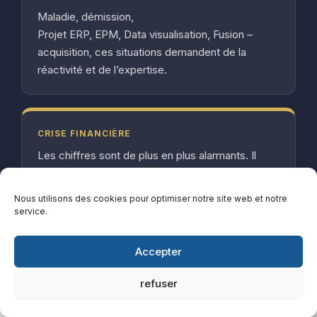
Maladie, démission,
Projet ERP, EPM, Data visualisation, Fusion –
acquisition, ces situations demandent de la
réactivité et de l’expertise.
CRISE FINANCIÈRE
Les chiffres sont de plus en plus alarmants. Il
vous faut des experts pour rapidement retrouver
de la visibilité et de la rentabilité.
Nous utilisons des cookies pour optimiser notre site web et notre
service.
Accepter
refuser
LA MISSION DE NOTRE CABINET DE CONTRÔLE DE