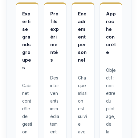
Exp
Pro
Enc
App
erti
fils
adr
roc
se
exp
em
he
gra
éri
ent
con
nds
me
per
crèt
gro
nté
son
e
upe
s
nel
s
Obje
Des
Cha
ctif :
Cabi
inter
que
rem
net
ven
missi
ettre
cont
ants
on
du
rôle
imm
est
pilot
de
édia
suivi
age,
gesti
tem
e
de
on
ent
ave
la