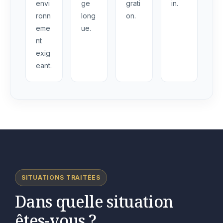
envi
ge
grati
in.
ronn
long
on.
eme
ue.
nt
exig
eant.
SITUATIONS TRAITÉES
Dans quelle situation
êtes-vous ?