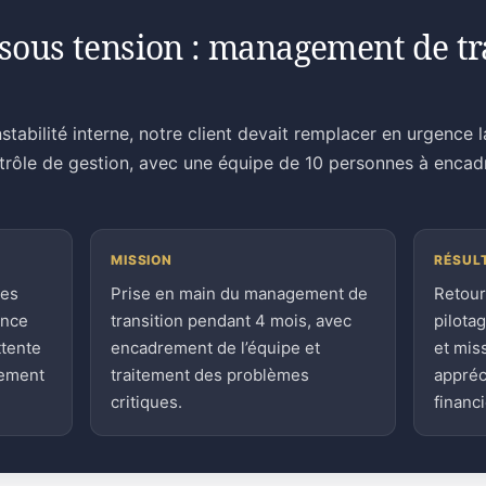
sous tension : management de tra
stabilité interne, notre client devait remplacer en urgence 
ntrôle de gestion, avec une équipe de 10 personnes à encad
MISSION
RÉSUL
ces
Prise en main du management de
Retour
ence
transition pendant 4 mois, avec
pilota
ttente
encadrement de l’équipe et
et mis
sement
traitement des problèmes
appréc
critiques.
financi