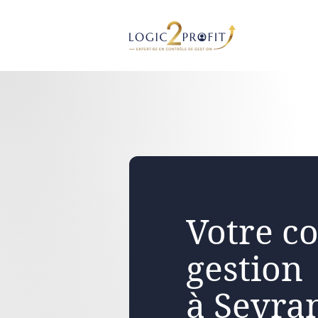
Aller
au
contenu
Votre co
gestion
à Sevra