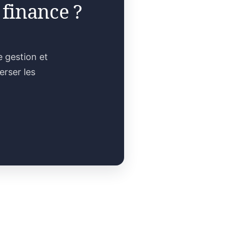
 finance ?
e gestion et
erser les