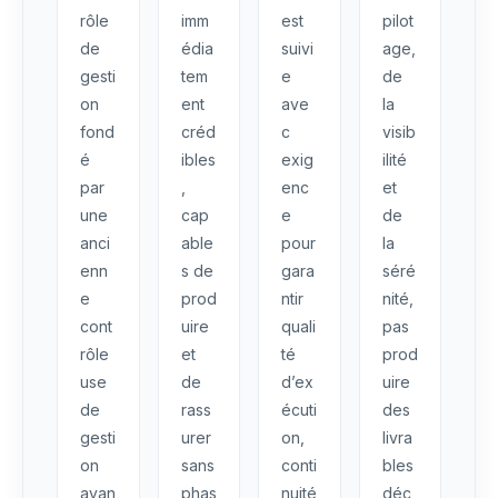
rôle
imm
est
pilot
de
édia
suivi
age,
gesti
tem
e
de
on
ent
ave
la
fond
créd
c
visib
é
ibles
exig
ilité
par
,
enc
et
une
cap
e
de
anci
able
pour
la
enn
s de
gara
séré
e
prod
ntir
nité,
cont
uire
quali
pas
rôle
et
té
prod
use
de
d’ex
uire
de
rass
écuti
des
gesti
urer
on,
livra
on
sans
conti
bles
ayan
phas
nuité
déc