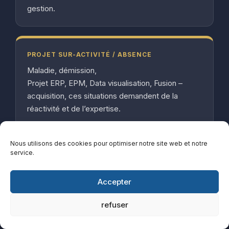
gestion.
PROJET SUR-ACTIVITÉ / ABSENCE
Maladie, démission,
Projet ERP, EPM, Data visualisation, Fusion –
acquisition, ces situations demandent de la
réactivité et de l’expertise.
Nous utilisons des cookies pour optimiser notre site web et notre
service.
CRISE FINANCIÈRE
Les chiffres sont de plus en plus alarmants. Il
Accepter
vous faut des experts pour rapidement retrouver
de la visibilité et de la rentabilité.
refuser