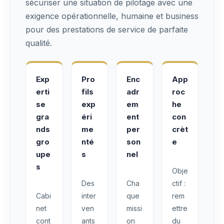
sécuriser une situation de pilotage avec une
exigence opérationnelle, humaine et business
pour des prestations de service de parfaite
qualité.
Exp
Pro
Enc
App
erti
fils
adr
roc
se
exp
em
he
gra
éri
ent
con
nds
me
per
crèt
gro
nté
son
e
upe
s
nel
s
Obje
Des
Cha
ctif :
Cabi
inter
que
rem
net
ven
missi
ettre
cont
ants
on
du