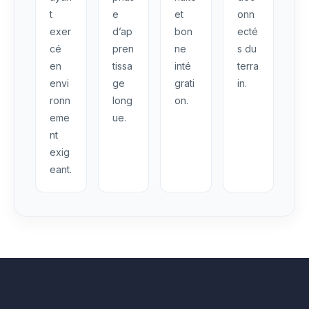
t
e
et
onn
exer
d’ap
bon
ecté
cé
pren
ne
s du
en
tissa
inté
terra
envi
ge
grati
in.
ronn
long
on.
eme
ue.
nt
exig
eant.