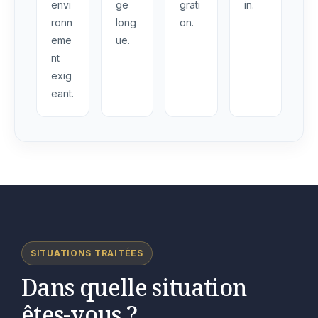
envi
ge
grati
in.
ronn
long
on.
eme
ue.
nt
exig
eant.
SITUATIONS TRAITÉES
Dans quelle situation
êtes-vous ?