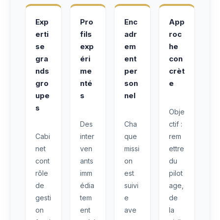
Exp
Pro
Enc
App
erti
fils
adr
roc
se
exp
em
he
gra
éri
ent
con
nds
me
per
crèt
gro
nté
son
e
upe
s
nel
s
Obje
Des
Cha
ctif :
Cabi
inter
que
rem
net
ven
missi
ettre
cont
ants
on
du
rôle
imm
est
pilot
de
édia
suivi
age,
gesti
tem
e
de
on
ent
ave
la