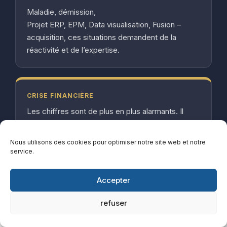
Maladie, démission,
Projet ERP, EPM, Data visualisation, Fusion –
acquisition, ces situations demandent de la
réactivité et de l’expertise.
CRISE FINANCIÈRE
Les chiffres sont de plus en plus alarmants. Il
vous faut des experts pour rapidement retrouver
de la visibilité et de la rentabilité.
Nous utilisons des cookies pour optimiser notre site web et notre
service.
Accepter
refuser
LA MISSION DE NOTRE CABINET DE CONTRÔLE DE