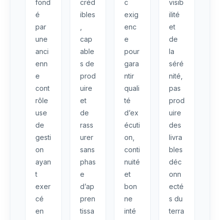
fond
créd
c
visib
é
ibles
exig
ilité
par
,
enc
et
une
cap
e
de
anci
able
pour
la
enn
s de
gara
séré
e
prod
ntir
nité,
cont
uire
quali
pas
rôle
et
té
prod
use
de
d’ex
uire
de
rass
écuti
des
gesti
urer
on,
livra
on
sans
conti
bles
ayan
phas
nuité
déc
t
e
et
onn
exer
d’ap
bon
ecté
cé
pren
ne
s du
en
tissa
inté
terra