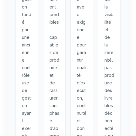
on
ent
ave
la
fond
créd
c
visib
é
ibles
exig
ilité
par
,
enc
et
une
cap
e
de
anci
able
pour
la
enn
s de
gara
séré
e
prod
ntir
nité,
cont
uire
quali
pas
rôle
et
té
prod
use
de
d’ex
uire
de
rass
écuti
des
gesti
urer
on,
livra
on
sans
conti
bles
ayan
phas
nuité
déc
t
e
et
onn
exer
d’ap
bon
ecté
cé
pren
ne
s du