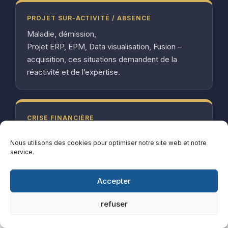
PROJET SUR-ACTIVITÉ / ABSENCE
Maladie, démission,
Projet ERP, EPM, Data visualisation, Fusion –
acquisition, ces situations demandent de la
réactivité et de l’expertise.
CRISE FINANCIÈRE
Les chiffres sont de plus en plus alarmants. Il
Nous utilisons des cookies pour optimiser notre site web et notre
vous faut des experts pour rapidement retrouver
service.
de la visibilité et de la rentabilité.
Accepter
refuser