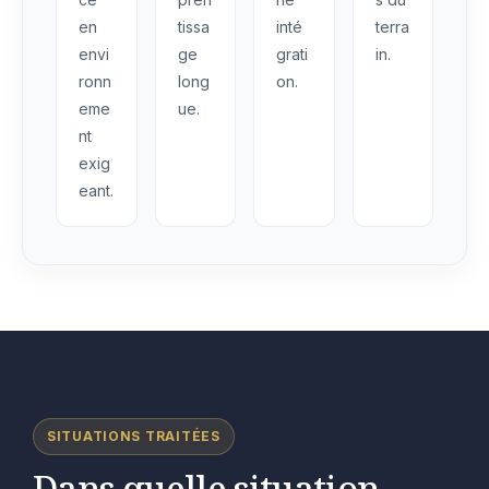
en
tissa
inté
terra
envi
ge
grati
in.
ronn
long
on.
eme
ue.
nt
exig
eant.
SITUATIONS TRAITÉES
Dans quelle situation