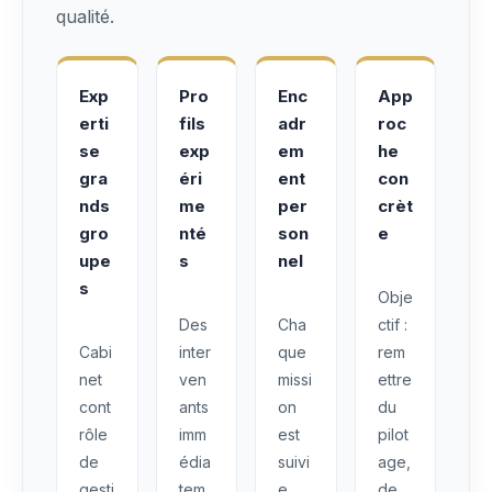
qualité.
Exp
Pro
Enc
App
erti
fils
adr
roc
se
exp
em
he
gra
éri
ent
con
nds
me
per
crèt
gro
nté
son
e
upe
s
nel
s
Obje
Des
Cha
ctif :
Cabi
inter
que
rem
net
ven
missi
ettre
cont
ants
on
du
rôle
imm
est
pilot
de
édia
suivi
age,
gesti
tem
e
de