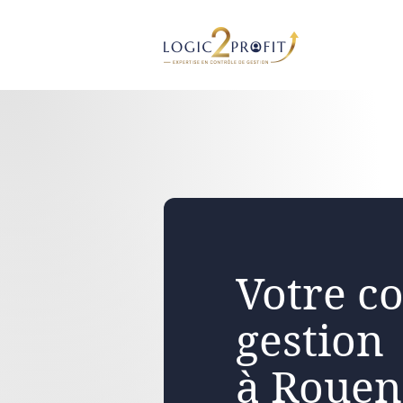
Aller
au
contenu
Votre co
gestion
à Rouen