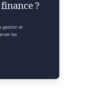
 finance ?
e gestion et
erser les