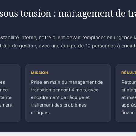
sous tension : management de tra
stabilité interne, notre client devait remplacer en urgence 
ntrôle de gestion, avec une équipe de 10 personnes à encad
MISSION
RÉSUL
ces
Prise en main du management de
Retour
ence
transition pendant 4 mois, avec
pilota
ttente
encadrement de l’équipe et
et mis
sement
traitement des problèmes
appréc
critiques.
financi