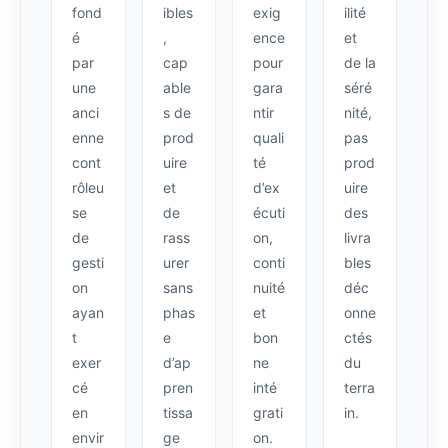
fond
ibles
exig
ilité
é
,
ence
et
par
cap
pour
de la
une
able
gara
séré
anci
s de
ntir
nité,
enne
prod
quali
pas
cont
uire
té
prod
rôleu
et
d’ex
uire
se
de
écuti
des
de
rass
on,
livra
gesti
urer
conti
bles
on
sans
nuité
déc
ayan
phas
et
onne
t
e
bon
ctés
exer
d’ap
ne
du
cé
pren
inté
terra
en
tissa
grati
in.
envir
ge
on.