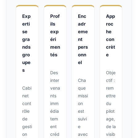
Exp
Prof
Enc
App
erti
ils
adr
roc
se
exp
eme
he
gra
éri
nt
con
nds
men
pers
crèt
gro
tés
onn
e
upe
el
s
Des
Obje
inter
Cha
ctif :
Cabi
vena
que
rem
net
nts
missi
ettre
cont
imm
on
du
rôle
édia
est
pilot
de
tem
suivi
age,
gesti
ent
e
de la
on
créd
avec
visib