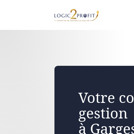
Aller
au
contenu
Votre co
gestion
à Garge