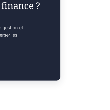
 finance ?
e gestion et
erser les