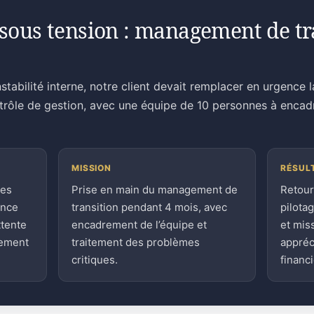
sous tension : management de tra
stabilité interne, notre client devait remplacer en urgence 
ntrôle de gestion, avec une équipe de 10 personnes à encad
MISSION
RÉSUL
ces
Prise en main du management de
Retour
ence
transition pendant 4 mois, avec
pilota
ttente
encadrement de l’équipe et
et mis
sement
traitement des problèmes
appréc
critiques.
financi