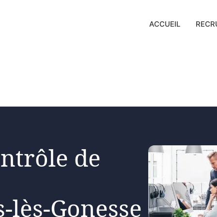
ACCUEIL
RECR
ntrôle de
s-lès-Gonesse