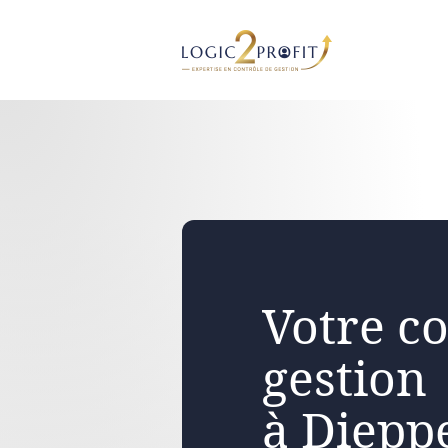
Aller
au
contenu
Votre co
gestion
à Diepp