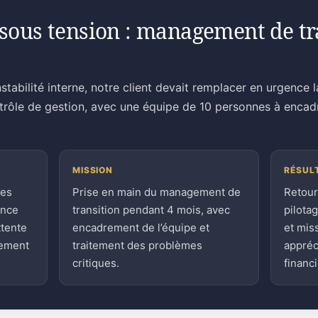
sous tension : management de tra
stabilité interne, notre client devait remplacer en urgence 
ntrôle de gestion, avec une équipe de 10 personnes à encad
MISSION
RÉSUL
ces
Prise en main du management de
Retour
ence
transition pendant 4 mois, avec
pilota
ttente
encadrement de l’équipe et
et mis
sement
traitement des problèmes
appréc
critiques.
financi