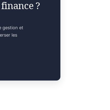
 finance ?
e gestion et
erser les