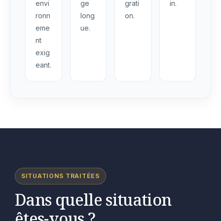
envi
ge
grati
in.
ronn
long
on.
eme
ue.
nt
exig
eant.
SITUATIONS TRAITÉES
Dans quelle situation
êtes-vous ?