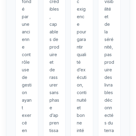
fond
créd
c
visib
é
ibles
exig
ilité
par
,
enc
et
une
cap
e
de
anci
able
pour
la
enn
s de
gara
séré
e
prod
ntir
nité,
cont
uire
quali
pas
rôle
et
té
prod
use
de
d’ex
uire
de
rass
écuti
des
gesti
urer
on,
livra
on
sans
conti
bles
ayan
phas
nuité
déc
t
e
et
onn
exer
d’ap
bon
ecté
cé
pren
ne
s du
en
tissa
inté
terra