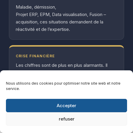
Maladie, démission,
Projet ERP, EPM, Data visualisation, Fusion –
acquisition, ces situations demandent de la
réactivité et de l’expertise.
CRISE FINANCIÈRE
Les chiffres sont de plus en plus alarmants. Il
vous faut des experts pour rapidement retrouver
de la visibilité et de la rentabilité.
Nous utilisons des cookies pour optimiser notre site web et notre
service.
Accepter
refuser
LA MISSION DE NOTRE CABINET DE CONTRÔLE DE