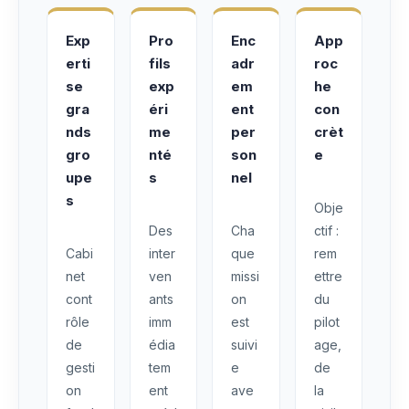
Exp
Pro
Enc
App
erti
fils
adr
roc
se
exp
em
he
gra
éri
ent
con
nds
me
per
crèt
gro
nté
son
e
upe
s
nel
s
Obje
Des
Cha
ctif :
Cabi
inter
que
rem
net
ven
missi
ettre
cont
ants
on
du
rôle
imm
est
pilot
de
édia
suivi
age,
gesti
tem
e
de
on
ent
ave
la