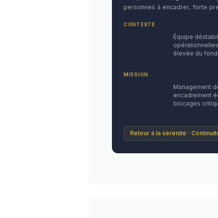
personnes à encadrer, forte pre
CONTEXTE
Équipe déstabi
opérationnelles
élevée du fond
MISSION
Management de 
encadrement éq
blocages critiq
Retour à la sérénité · Continui