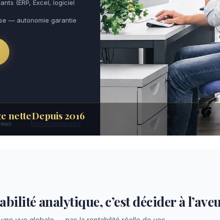
ants (ERP, Excel, logiciel
use — autonomie garantie
e nette
Depuis 2016
6 mois
cabinet indépendant
bilité analytique, c’est décider à l’ave
une vue globale — pas la rentabilité réelle de vos