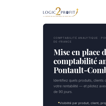
Aller
au
contenu
COMPTABILITÉ ANALYTIQUE · P
DE-FRANCE
Mise en place d
comptabilité an
Pontault-Comb
Identifiez quels produits, clients
votre rentabilité — et pilotez av
de 90 jours.
Visibilité par produit, client, pro