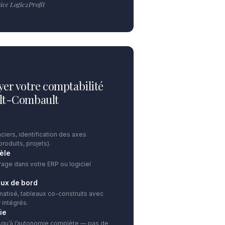
ce Logic2Profit
yer votre comptabilité
ult-Combault
ciers, identification des axes
produits, projets).
èle
rage dans votre ERP ou logiciel
aux de bord
atisé, tableaux co-construits avec
 intégrés.
ie
squ’à l’autonomie complète — pas de