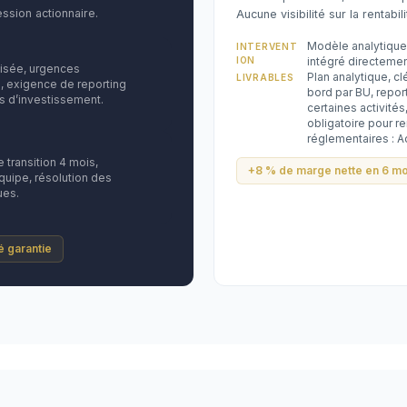
ssion actionnaire.
Aucune visibilité sur la rentabili
Modèle analytique
INTERVENT
ION
intégré directemen
lisée, urgences
Plan analytique, cl
LIVRABLES
, exigence de reporting
bord par BU, repo
s d’investissement.
certaines activités
obligatoire pour re
réglementaires : A
transition 4 mois,
+8 % de marge nette en 6 mo
uipe, résolution des
ues.
té garantie