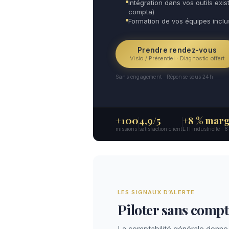
Intégration dans vos outils exist
compta)
Formation de vos équipes incl
Prendre rendez-vous
Visio / Présentiel · Diagnostic offert
Sans engagement · Réponse sous 24h
+100
4,9/5
+8 % marg
missions
satisfaction client
ETI industrielle · 
LES SIGNAUX D’ALERTE
Piloter sans compta
La comptabilité générale donne 