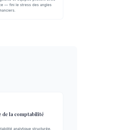
ce — fini le stress des angles
nanciers.
 de la comptabilité
bilité analytique structurée.