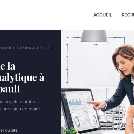
ACCUEIL
RECR
ONTAULT-COMBAULT & ÎLE-
e la
alytique à
ault
 ou projets plombent
ec précision en moins
jet ou site