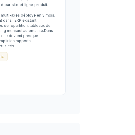
té par site et ligne produit.
 multi-axes déployé en 3 mois,
t dans l’ERP existant.
és de répartition, tableaux de
rting mensuel automatisé.Dans
, elle devient presque
mplir les rapports
ctualités
is