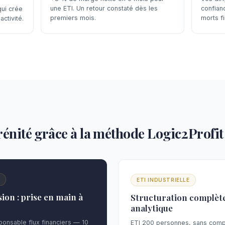
une ETI. Un retour constaté dès les
confian
ui crée
premiers mois.
morts fi
activité.
érénité grâce à la méthode Logic2Profit
N
ETI INDUSTRIELLE
ion : prise en main à
Structuration complète
analytique
onsable flux financiers — 10
ETI 200 personnes, sans compta