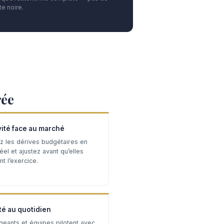
e noire.
rée
vité face au marché
z les dérives budgétaires en
el et ajustez avant qu’elles
t l’exercice.
té au quotidien
igeants et équipes pilotent avec