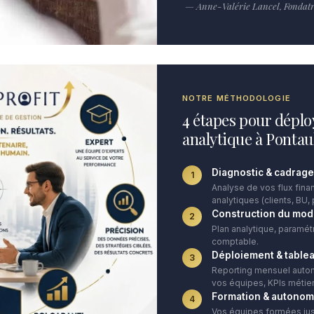
— Anne-Valérie Lancel, Fondatri
NOTRE MÉTHODOLOGIE
4 étapes pour déplo
analytique à Ponta
Diagnostic & cadrage
1
Analyse de vos flux finan
analytiques (clients, BU, 
Construction du mod
2
Plan analytique, paramét
comptable.
Déploiement & table
3
Reporting mensuel autom
vos équipes, KPIs métier
Formation & autonom
4
Vos équipes formées ju