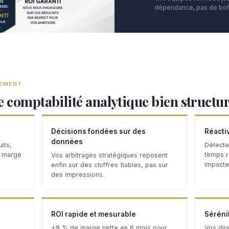
dépendance, pas de boît
TEMENT
e comptabilité analytique bien structu
Décisions fondées sur des
Réacti
données
its,
Détecte
a marge
temps ré
Vos arbitrages stratégiques reposent
impacten
enfin sur des chiffres fiables, pas sur
des impressions.
ROI rapide et mesurable
Séréni
+8 % de marge nette en 6 mois pour
Vos dir