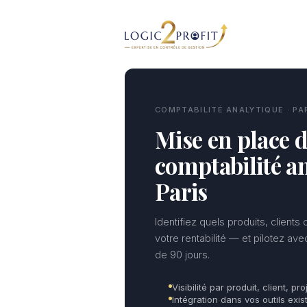
Aller
au
contenu
COMPTABILITÉ ANALYTIQUE · PA
Mise en place d
comptabilité an
Paris
Identifiez quels produits, clients
votre rentabilité — et pilotez av
de 90 jours.
Visibilité par produit, client, pro
Intégration dans vos outils exist