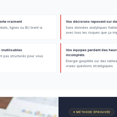
orte vraiment
Vos décisions reposent sur des
uits, lignes ou BU tirent la
Sans données analytiques fiable
avec tous les risques que ça im
inutilisables
Vos équipes perdent des heure
incomplets
nt pas structurés pour vous
Énergie gaspillée sur des table
vraies questions stratégiques.
✦ MÉTHODE ÉPROUVÉE