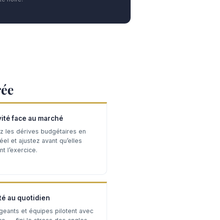
rée
vité face au marché
z les dérives budgétaires en
el et ajustez avant qu’elles
t l’exercice.
té au quotidien
igeants et équipes pilotent avec