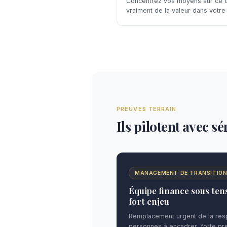
Concentrez vos moyens sur ce q
vraiment de la valeur dans votre 
PREUVES TERRAIN
Ils pilotent avec s
MANAGEMENT DE TRANSITIO
Équipe finance sous tens
fort enjeu
Remplacement urgent de la resp
personnes à encadrer, forte pre