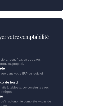
yer votre comptabilité
ciers, identification des axes
produits, projets).
èle
rage dans votre ERP ou logiciel
aux de bord
atisé, tableaux co-construits avec
 intégrés.
ie
squ’à l’autonomie complète — pas de
e noire.