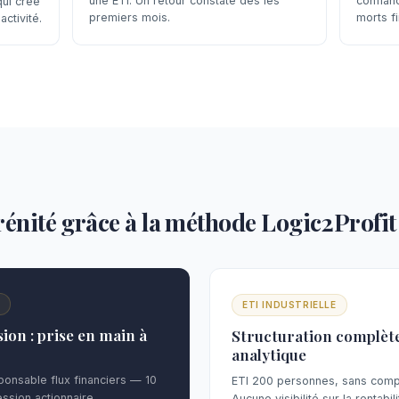
une ETI. Un retour constaté dès les
confian
ui crée
premiers mois.
morts fi
activité.
érénité grâce à la méthode Logic2Profit
N
ETI INDUSTRIELLE
ion : prise en main à
Structuration complète
analytique
onsable flux financiers — 10
ETI 200 personnes, sans compta
ssion actionnaire.
Aucune visibilité sur la rentabili