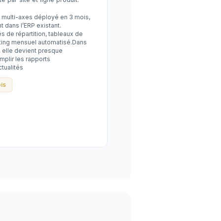
 multi-axes déployé en 3 mois,
t dans l’ERP existant.
és de répartition, tableaux de
rting mensuel automatisé.Dans
, elle devient presque
mplir les rapports
ctualités
is