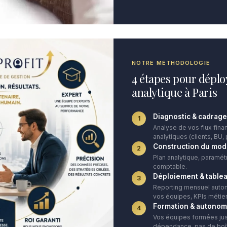
NOTRE MÉTHODOLOGIE
4 étapes pour déplo
analytique à Paris
Diagnostic & cadrage
1
Analyse de vos flux finan
analytiques (clients, BU, 
Construction du mod
2
Plan analytique, paramét
comptable.
Déploiement & table
3
Reporting mensuel autom
vos équipes, KPIs métier
Formation & autonom
4
Vos équipes formées ju
dépendance, pas de boît