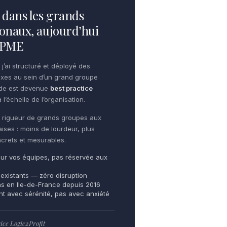
dans les grands
onaux, aujourd’hui
e PME
 j’ai structuré et déployé des
xes au sein d’un grand groupe
ode est devenue
best practice
 l’échelle de l’organisation.
te rigueur de grands groupes aux
aises : moins de lourdeur, plus
oncrets et mesurables.
ur vos équipes, pas réservée aux
 existants — zéro disruption
ns en Ile-de-France depuis 2016
ent avec sérénité, pas avec anxiété
ce Logic2Profit