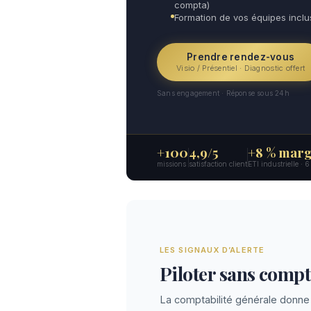
compta)
Formation de vos équipes incl
Prendre rendez-vous
Visio / Présentiel · Diagnostic offert
Sans engagement · Réponse sous 24h
+100
4,9/5
+8 % marg
missions
satisfaction client
ETI industrielle · 
LES SIGNAUX D’ALERTE
Piloter sans compta
La comptabilité générale donne 