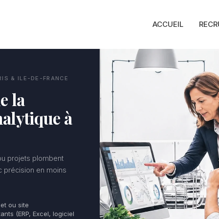
ACCUEIL
RECR
RIS & ILE-DE-FRANCE
e la
alytique à
 ou projets plombent
ec précision en moins
jet ou site
ants (ERP, Excel, logiciel