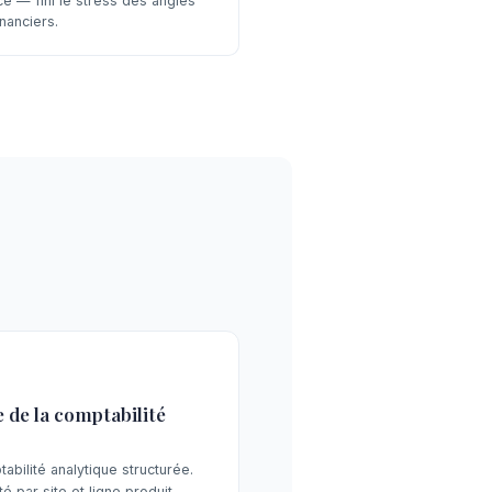
ce — fini le stress des angles
nanciers.
 de la comptabilité
bilité analytique structurée.
té par site et ligne produit.