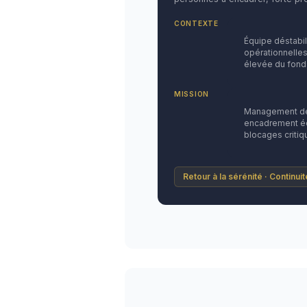
CONTEXTE
Équipe déstabi
opérationnelles
élevée du fond
MISSION
Management de 
encadrement éq
blocages critiq
Retour à la sérénité · Continui