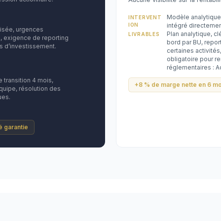
Modèle analytique
INTERVENT
ION
intégré directemen
lisée, urgences
Plan analytique, cl
LIVRABLES
, exigence de reporting
bord par BU, repo
s d’investissement.
certaines activités
obligatoire pour re
réglementaires : A
transition 4 mois,
+8 % de marge nette en 6 mo
uipe, résolution des
ues.
té garantie