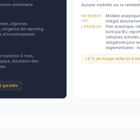
ssion actionnaire.
Aucune visibilité sur la rentabili
Modèle analytique
INTERVENT
ION
intégré directemen
lisée, urgences
Plan analytique, cl
LIVRABLES
, exigence de reporting
bord par BU, repo
s d’investissement.
certaines activités
obligatoire pour re
réglementaires : A
transition 4 mois,
+8 % de marge nette en 6 mo
uipe, résolution des
ues.
té garantie