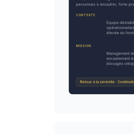
personnes à encadrer, forte pre
CONTEXTE
Équipe déstabi
opérationnelles
élevée du fond
MISSION
Management de 
encadrement éq
blocages critiq
Retour à la sérénité · Continui