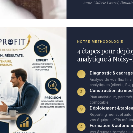
— Anne-Valérie Lancel, Fondatri
NOTRE MÉTHODOLOGIE
4 étapes pour déplo
analytique à Noisy
Diagnostic & cadrage
1
Analyse de vos flux finan
analytiques (clients, BU, 
Construction du mod
2
Plan analytique, paramét
comptable.
Déploiement & table
3
Reporting mensuel autom
vos équipes, KPIs métier
Formation & autonom
4
Vos équipes formées ju