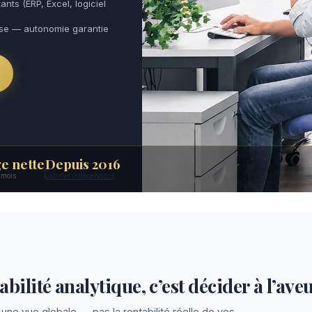
ants (ERP, Excel, logiciel
use — autonomie garantie
e nette
Depuis 2016
6 mois
cabinet indépendant
bilité analytique, c’est décider à l’ave
une vue globale — pas la rentabilité réelle de vos