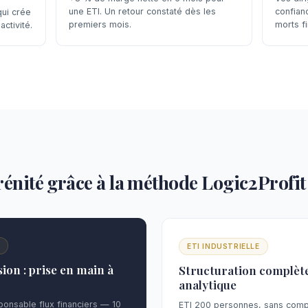
une ETI. Un retour constaté dès les
confian
ui crée
premiers mois.
morts fi
activité.
érénité grâce à la méthode Logic2Profit
N
ETI INDUSTRIELLE
ion : prise en main à
Structuration complète
analytique
onsable flux financiers — 10
ETI 200 personnes, sans compta