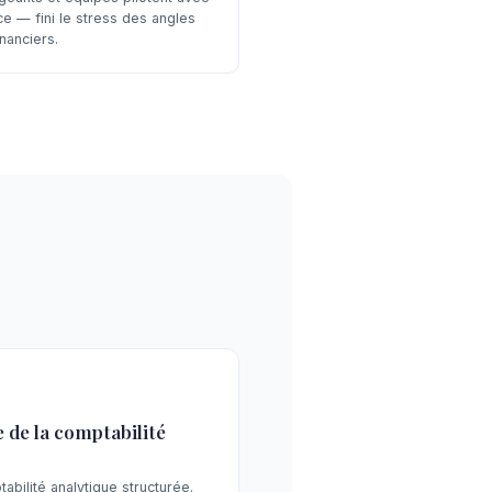
ce — fini le stress des angles
nanciers.
 de la comptabilité
bilité analytique structurée.