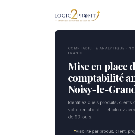
Aller
au
contenu
COMPTABILITÉ ANALYTIQUE · NO
FRANCE
Mise en place d
comptabilité an
Noisy-le-Gran
Identifiez quels produits, clients
votre rentabilité — et pilotez av
de 90 jours.
Visibilité par produit, client, pro