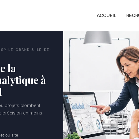
ACCUEIL
RECR
ISY-LE-GRAND & ÎLE-DE-
e la
alytique à
d
 ou projets plombent
ec précision en moins
jet ou site