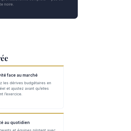
e noire.
rée
vité face au marché
z les dérives budgétaires en
el et ajustez avant qu’elles
t l’exercice.
té au quotidien
igeants et équipes pilotent avec