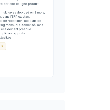
té par site et ligne produit.
 multi-axes déployé en 3 mois,
t dans l’ERP existant.
és de répartition, tableaux de
rting mensuel automatisé.Dans
, elle devient presque
mplir les rapports
ctualités
is