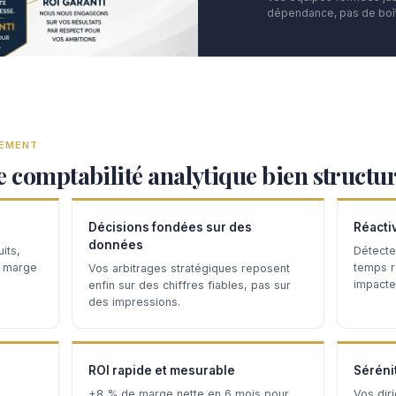
dépendance, pas de boît
TEMENT
e comptabilité analytique bien structu
Décisions fondées sur des
Réacti
données
its,
Détecte
a marge
temps ré
Vos arbitrages stratégiques reposent
impacten
enfin sur des chiffres fiables, pas sur
des impressions.
ROI rapide et mesurable
Séréni
+8 % de marge nette en 6 mois pour
Vos dir