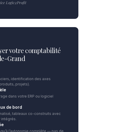
ce Logic2Profit
yer votre comptabilité
-le-Grand
ciers, identification des axes
produits, projets).
èle
rage dans votre ERP ou logiciel
aux de bord
atisé, tableaux co-construits avec
 intégrés.
ie
squ’à l’autonomie complète — pas de