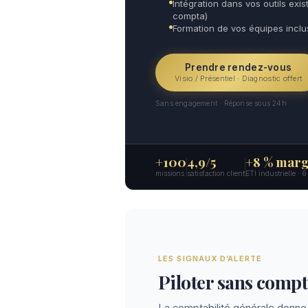
Intégration dans vos outils exist
compta)
Formation de vos équipes incl
Prendre rendez-vous
Visio / Présentiel · Diagnostic offert
Sans engagement · Réponse sous 24h
+100
4,9/5
+8 % marg
missions
satisfaction client
ETI industrielle · 
LES SIGNAUX D’ALERTE
Piloter sans compta
La comptabilité générale donne 