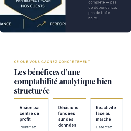
complète — pas
de dépendance,
pas de boîte
noire.
CE QUE VOUS GAGNEZ CONCRÈTEMENT
Les bénéfices d’une
comptabilité analytique bien
structurée
Vision par
Décisions
Réactivité
centre de
fondées
face au
profit
sur des
marché
données
Identifiez
Détectez