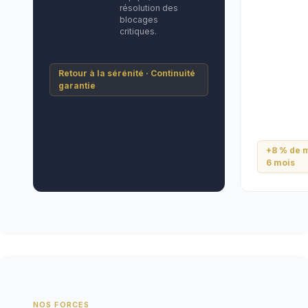
résolution des
blocages
critiques.
Retour à la sérénité · Continuité
garantie
+8 % de m
6 mois
NOS FORCES