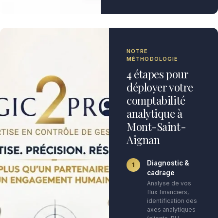
NOTRE
MÉTHODOLOGIE
4 étapes pour
déployer votre
comptabilité
analytique à
Mont-Saint-
Aignan
Diagnostic &
1
cadrage
Analyse de vos
flux financiers,
identification des
axes analytiques