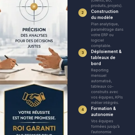
(clients, BU,
produits, projets).
Construction
2
du modèle
Plan analytique,
paramétrage dans
votre ERP ou
logiciel
comptable.
Déploiement &
3
tableaux de
bord
Reporting
mensuel
automatisé,
tableaux co-
construits avec
vos équipes, KPIs
métier intégrés.
Formation &
4
autonomie
Vos équipes
formées jusqu’à
l’autonomie