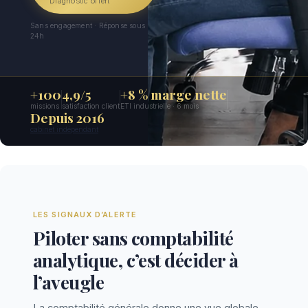
Diagnostic offert
Sans engagement · Réponse sous
24h
+100
4,9/5
+8 % marge nette
missions
satisfaction client
ETI industrielle · 6 mois
Depuis 2016
cabinet indépendant
LES SIGNAUX D’ALERTE
Piloter sans comptabilité
analytique, c’est décider à
l’aveugle
La comptabilité générale donne une vue globale —