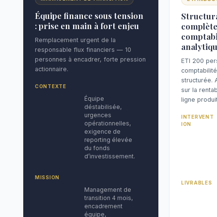
Équipe finance sous tension
Structur
: prise en main à fort enjeu
complète
comptabi
Remplacement urgent de la
analytiq
responsable flux financiers — 10
personnes à encadrer, forte pression
ETI 200 per
actionnaire.
comptabilité
structurée. 
CONTEXTE
sur la rentab
Équipe
ligne produit
déstabilisée,
urgences
INTERVENT
opérationnelles,
ION
exigence de
reporting élevée
du fonds
d’investissement.
MISSION
LIVRABLES
Management de
transition 4 mois,
encadrement
équipe,