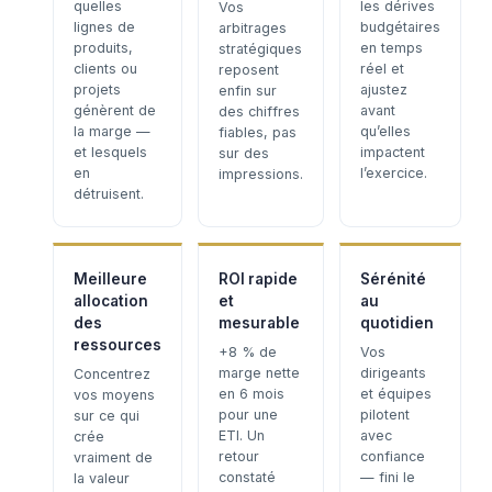
quelles
les dérives
Vos
lignes de
budgétaires
arbitrages
produits,
en temps
stratégiques
clients ou
réel et
reposent
projets
ajustez
enfin sur
génèrent de
avant
des chiffres
la marge —
qu’elles
fiables, pas
et lesquels
impactent
sur des
en
l’exercice.
impressions.
détruisent.
Meilleure
ROI rapide
Sérénité
allocation
et
au
des
mesurable
quotidien
ressources
+8 % de
Vos
marge nette
dirigeants
Concentrez
en 6 mois
et équipes
vos moyens
pour une
pilotent
sur ce qui
ETI. Un
avec
crée
retour
confiance
vraiment de
constaté
— fini le
la valeur