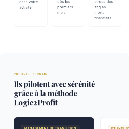
dès les
stress des
dans votre
premiers
angles
activité.
mois.
morts
financiers.
PREUVES TERRAIN
Ils pilotent avec sérénité
grâce à la méthode
Logic2Profit
MANAGEMENT DE TRANSITION
ETI INDUS