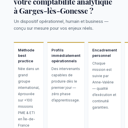
votre comptabilité analytique
à Garges-lès-Gonesse ?
Un dispositif opérationnel, humain et business —
conçu sur mesure pour vos enjeux réels.
Méthode
Profils
Encadrement
best
immédiatement
personnel
practice
opérationnels
Chaque
Née dans un
Des intervenants
mission est
grand
capables de
suivie par
groupe
produire dès le
Anne-Valérie
international,
premier jour —
— qualité
éprouvée
zéro phase
d’exécution et
sur +100
d’apprentissage.
continuité
missions
garanties.
PME & ETI
en Île-de-
France