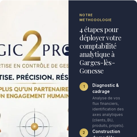
NOTRE
MÉTHODOLOGIE
4 étapes pour
déployer votre
comptabilité
analytique à
Garges-lès-
Gonesse
Diagnostic &
1
cadrage
Analyse de vos
flux financiers,
identification des
axes analytiques
(clients, BU,
produits, projets).
Construction
2