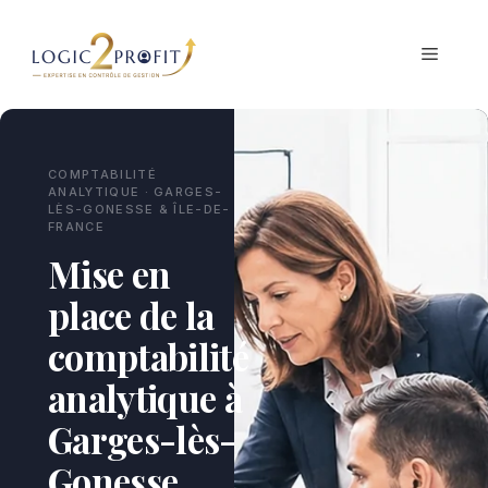
Aller
au
MENU
contenu
COMPTABILITÉ
ANALYTIQUE · GARGES-
LÈS-GONESSE & ÎLE-DE-
FRANCE
Mise en
place de la
comptabilité
analytique à
Garges-lès-
Gonesse