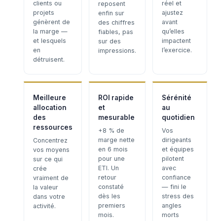
clients ou
réel et
reposent
projets
ajustez
enfin sur
génèrent de
avant
des chiffres
la marge —
qu’elles
fiables, pas
et lesquels
impactent
sur des
en
l’exercice.
impressions.
détruisent.
Meilleure
ROI rapide
Sérénité
allocation
et
au
des
mesurable
quotidien
ressources
+8 % de
Vos
marge nette
dirigeants
Concentrez
en 6 mois
et équipes
vos moyens
pour une
pilotent
sur ce qui
ETI. Un
avec
crée
retour
confiance
vraiment de
constaté
— fini le
la valeur
dès les
stress des
dans votre
premiers
angles
activité.
mois.
morts