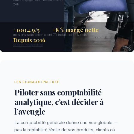
24h
+100
4,9/5
+8 % marge nette
missions
satisfaction client
ETI industrielle · 6 mois
Depuis 2016
cabinet indépendant
LES SIGNAUX D’ALERTE
Piloter sans comptabilité
analytique, c’est décider à
l’aveugle
La comptabilité générale donne une vue globale —
pas la rentabilité réelle de vos produits, clients ou