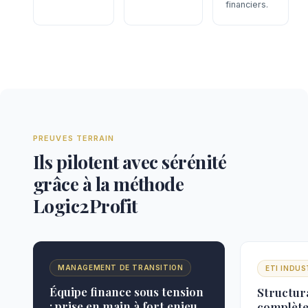
financiers.
PREUVES TERRAIN
Ils pilotent avec sérénité
grâce à la méthode
Logic2Profit
MANAGEMENT DE TRANSITION
ETI INDUS
Équipe finance sous tension
Structur
: prise en main à fort enjeu
complète