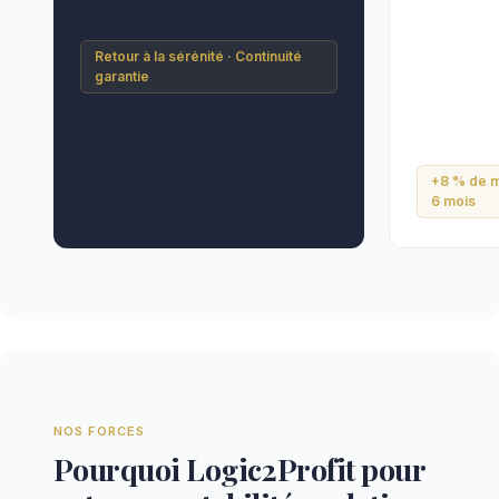
Retour à la sérénité · Continuité
garantie
+8 % de m
6 mois
NOS FORCES
Pourquoi Logic2Profit pour