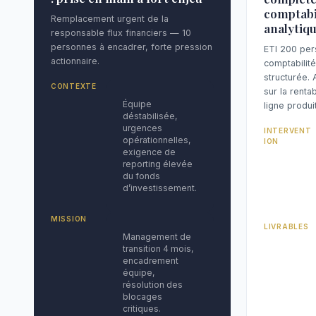
comptabi
Remplacement urgent de la
analytiq
responsable flux financiers — 10
personnes à encadrer, forte pression
ETI 200 per
actionnaire.
comptabilité
structurée. 
CONTEXTE
sur la rentab
Équipe
ligne produit
déstabilisée,
urgences
INTERVENT
opérationnelles,
ION
exigence de
reporting élevée
du fonds
d’investissement.
MISSION
LIVRABLES
Management de
transition 4 mois,
encadrement
équipe,
résolution des
blocages
critiques.