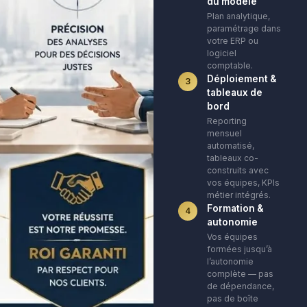
du modèle
Plan analytique,
paramétrage dans
votre ERP ou
logiciel
comptable.
Déploiement &
3
tableaux de
bord
Reporting
mensuel
automatisé,
tableaux co-
construits avec
vos équipes, KPIs
métier intégrés.
Formation &
4
autonomie
Vos équipes
formées jusqu’à
l’autonomie
complète — pas
de dépendance,
pas de boîte