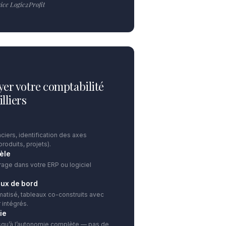
ce Logic2Profit
yer votre comptabilité
lliers
ciers, identification des axes
produits, projets).
èle
rage dans votre ERP ou logiciel
aux de bord
atisé, tableaux co-construits avec
 intégrés.
ie
squ’à l’autonomie complète — pas de