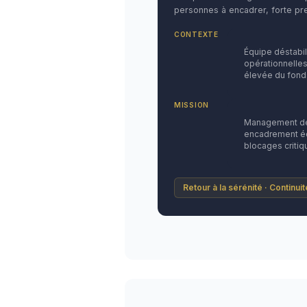
personnes à encadrer, forte pre
CONTEXTE
Équipe déstabi
opérationnelles
élevée du fond
MISSION
Management de 
encadrement éq
blocages critiq
Retour à la sérénité · Continui