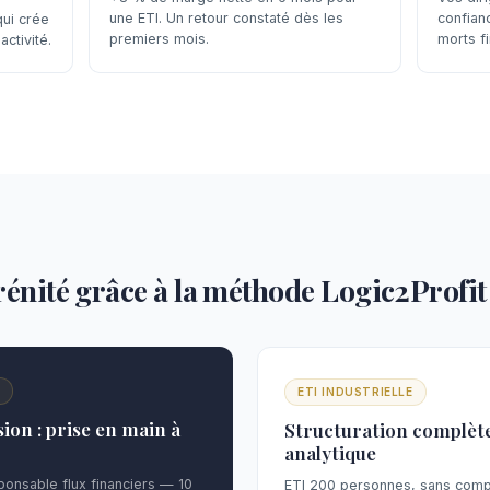
une ETI. Un retour constaté dès les
confian
ui crée
premiers mois.
morts fi
activité.
érénité grâce à la méthode Logic2Profit
N
ETI INDUSTRIELLE
ion : prise en main à
Structuration complète
analytique
onsable flux financiers — 10
ETI 200 personnes, sans compta