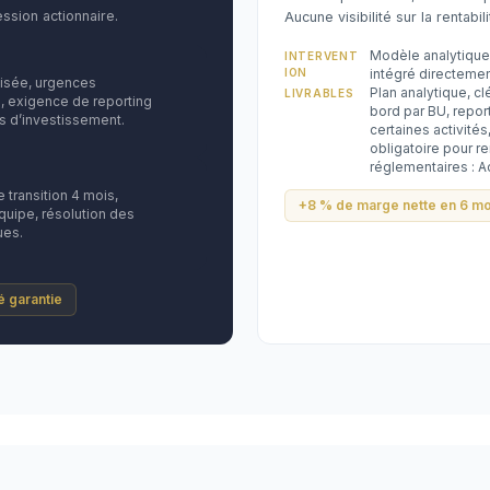
ssion actionnaire.
Aucune visibilité sur la rentabili
Modèle analytique
INTERVENT
ION
intégré directemen
lisée, urgences
Plan analytique, cl
LIVRABLES
, exigence de reporting
bord par BU, repo
s d’investissement.
certaines activités
obligatoire pour re
réglementaires : A
transition 4 mois,
+8 % de marge nette en 6 mo
uipe, résolution des
ues.
té garantie