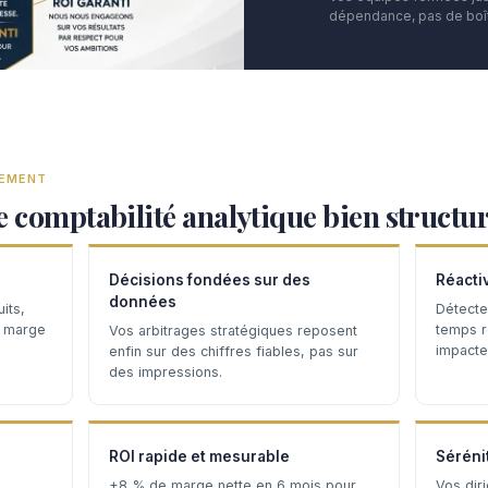
dépendance, pas de boît
TEMENT
e comptabilité analytique bien structu
Décisions fondées sur des
Réacti
données
its,
Détecte
a marge
temps ré
Vos arbitrages stratégiques reposent
impacten
enfin sur des chiffres fiables, pas sur
des impressions.
ROI rapide et mesurable
Séréni
+8 % de marge nette en 6 mois pour
Vos dir