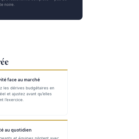
e noire.
rée
vité face au marché
z les dérives budgétaires en
el et ajustez avant qu’elles
t l’exercice.
té au quotidien
igeants et équipes pilotent avec