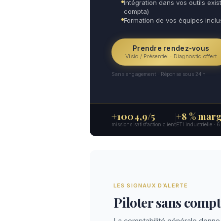
Intégration dans vos outils exist
compta)
Formation de vos équipes incl
Prendre rendez-vous
Visio / Présentiel · Diagnostic offert
Sans engagement · Réponse sous 24h
+100
4,9/5
+8 % marg
missions
satisfaction client
ETI industrielle · 
LES SIGNAUX D’ALERTE
Piloter sans compta
La comptabilité générale donne 