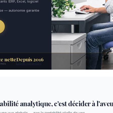
ants (ERP, Excel, logiciel
use — autonomie garantie
e nette
Depuis 2016
6 mois
cabinet indépendant
bilité analytique, c’est décider à l’ave
une vue globale — pas la rentabilité réelle de vos