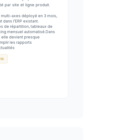
té par site et ligne produit.
 multi-axes déployé en 3 mois,
t dans l’ERP existant.
és de répartition, tableaux de
rting mensuel automatisé.Dans
, elle devient presque
mplir les rapports
ctualités
is