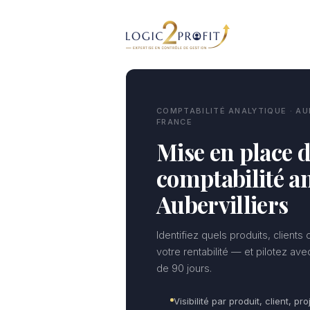
Aller
au
contenu
COMPTABILITÉ ANALYTIQUE · AUB
FRANCE
Mise en place d
comptabilité an
Aubervilliers
Identifiez quels produits, clients
votre rentabilité — et pilotez av
de 90 jours.
Visibilité par produit, client, pro