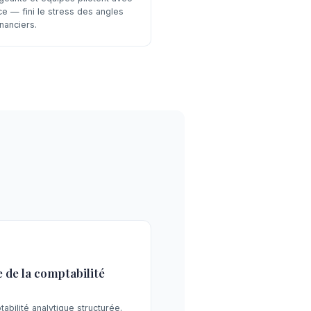
ce — fini le stress des angles
nanciers.
 de la comptabilité
bilité analytique structurée.