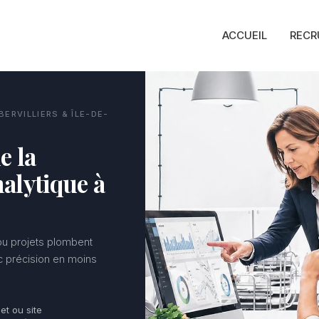
ACCUEIL
RECR
ERVILLIERS & ÎLE-DE-
e la
alytique à
 ou projets plombent
ec précision en moins
jet ou site