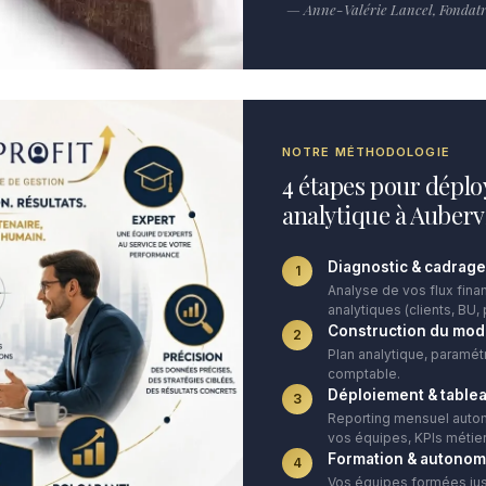
— Anne-Valérie Lancel, Fondatri
NOTRE MÉTHODOLOGIE
4 étapes pour déplo
analytique à Aubervi
Diagnostic & cadrage
1
Analyse de vos flux finan
analytiques (clients, BU, 
Construction du mod
2
Plan analytique, paramét
comptable.
Déploiement & table
3
Reporting mensuel autom
vos équipes, KPIs métier
Formation & autonom
4
Vos équipes formées ju