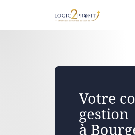
Aller
au
contenu
Votre co
gestion
à Bourg