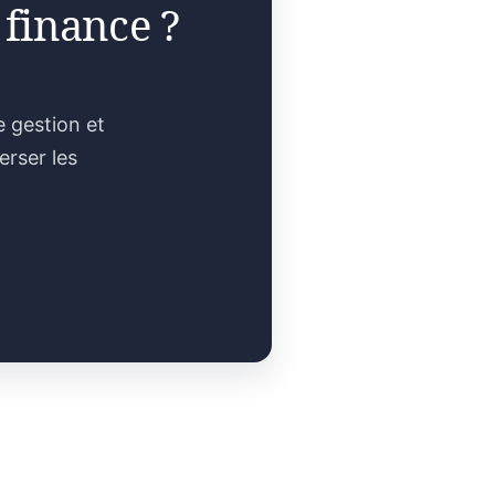
 finance ?
e gestion et
erser les