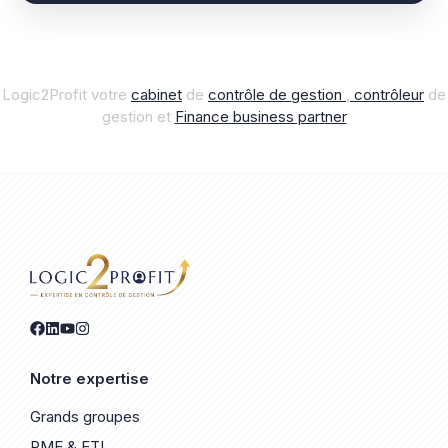
Logic2Profit votre
cabinet
de
contrôle de gestion
,
contrôleur
de
gestion et
Finance business par
t
ner
Notre expertise
Grands groupes
PME & ETI