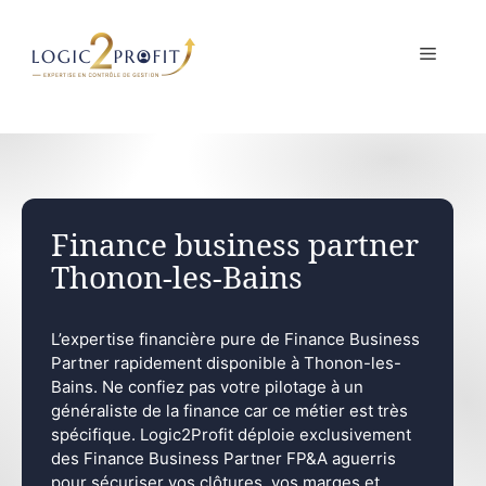
Aller
au
MENU
contenu
Finance business partner
Thonon-les-Bains
L’expertise financière pure de Finance Business
Partner rapidement disponible à Thonon-les-
Bains. Ne confiez pas votre pilotage à un
généraliste de la finance car ce métier est très
spécifique. Logic2Profit déploie exclusivement
des Finance Business Partner FP&A aguerris
pour sécuriser vos clôtures, vos marges et