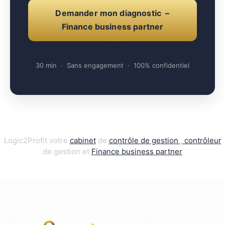
Demander mon diagnostic –
Finance business partner
e con
30 min · Sans engagement · 100% confidentiel
Logic2Profit votre
cabinet
de
contrôle de gestion
,
contrôleur
de gestion et
Finance business par
t
ner