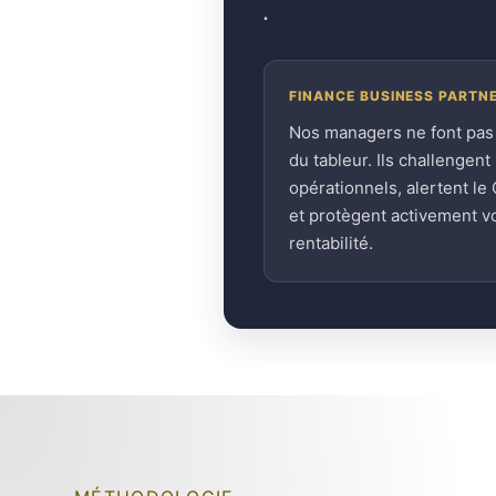
.
FINANCE BUSINESS PARTN
Nos managers ne font pas
du tableur. Ils challengent 
opérationnels, alertent le
et protègent activement v
rentabilité.