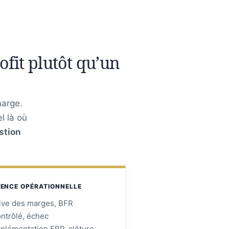
fit plutôt qu’un
marge.
l là où
stion
ENCE OPÉRATIONNELLE
ive des marges, BFR
ontrôlé, échec
mplémentation ERP, clôture