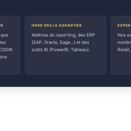
ER
HARD SKILLS GARANTIES
EXPER
 que
Maîtrise du reporting, des ERP
Nos e
les
(SAP, Oracle, Sage…) et des
nombre
 CODIR
outils BI (PowerBI, Tableau).
Retail
otre