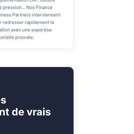
s pression… Nos Finance
iness Partners interviennent
r redresser rapidement la
uation avec une expertise
torielle prouvée.
es
t de vrais