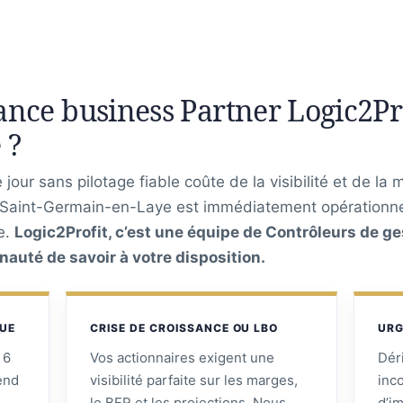
nce business Partner Logic2Pro
 ?
jour sans pilotage fiable coûte de la visibilité et de la 
à Saint-Germain-en-Laye est immédiatement opérationne
re.
Logic2Profit, c’est une équipe de Contrôleurs de ge
auté de savoir à votre disposition.
QUE
CRISE DE CROISSANCE OU LBO
URG
 6
Vos actionnaires exigent une
Dér
tend
visibilité parfaite sur les marges,
inc
le BFR et les projections. Nous
d’i