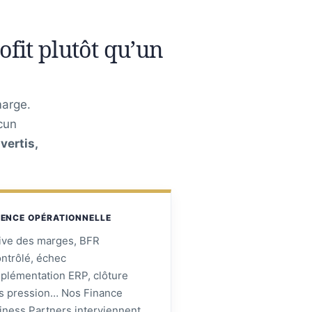
fit plutôt qu’un
marge.
cun
vertis,
ENCE OPÉRATIONNELLE
ive des marges, BFR
ontrôlé, échec
mplémentation ERP, clôture
s pression… Nos Finance
iness Partners interviennent