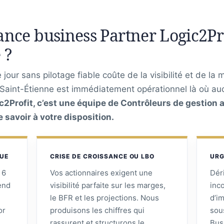
nce business Partner Logic2Pro
 ?
jour sans pilotage fiable coûte de la visibilité et de la 
 Saint-Étienne est immédiatement opérationnel là où au
c2Profit, c’est une équipe de Contrôleurs de gestion a
savoir à votre disposition.
QUE
CRISE DE CROISSANCE OU LBO
URG
 6
Vos actionnaires exigent une
Dér
tend
visibilité parfaite sur les marges,
inc
le BFR et les projections. Nous
d’i
or
produisons les chiffres qui
sou
rassurent et structurons le
Bus