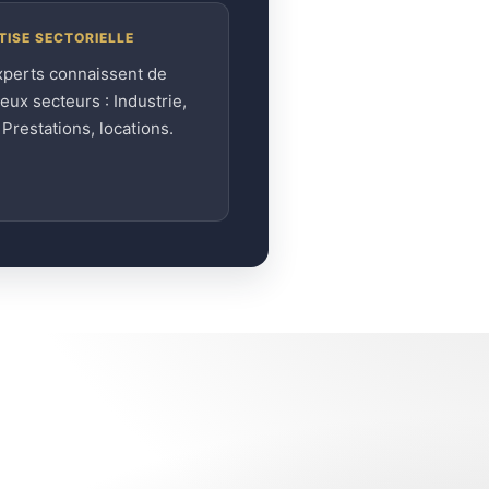
TISE SECTORIELLE
xperts connaissent de
ux secteurs : Industrie,
, Prestations, locations.