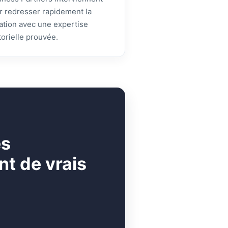
r redresser rapidement la
uation avec une expertise
torielle prouvée.
es
t de vrais