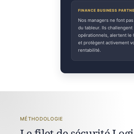
FINANCE BUSINESS PARTN
Nos managers ne font pas
du tableur. Ils challengent 
opérationnels, alertent le
et protègent activement v
rentabilité.
MÉTHODOLOGIE
Le filet de sécurité Log