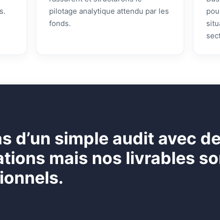
s.
pilotage analytique attendu par les
pou
fonds.
sit
sec
pas d’un simple audit avec d
ons mais nos livrables son
ionnels.