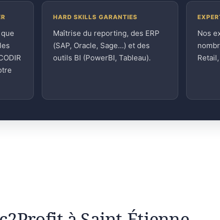
ER
HARD SKILLS GARANTIES
EXPER
 que
Maîtrise du reporting, des ERP
Nos e
les
(SAP, Oracle, Sage…) et des
nombre
 CODIR
outils BI (PowerBI, Tableau).
Retail
otre
ic2Profit à Saint-Étienne