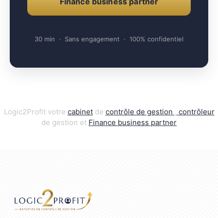
Finance business partner
e con
30 min · Sans engagement · 100% confidentiel
Logic2Profit votre
cabinet
de
contrôle de gestion
,
contrôleur
de gestion et
Finance business par
t
ner