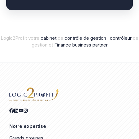
Logic2Profit votre
cabinet
de
contrôle de gestion
,
contrôleur
de
gestion et
Finance business par
t
ner
Notre expertise
Grands groupes