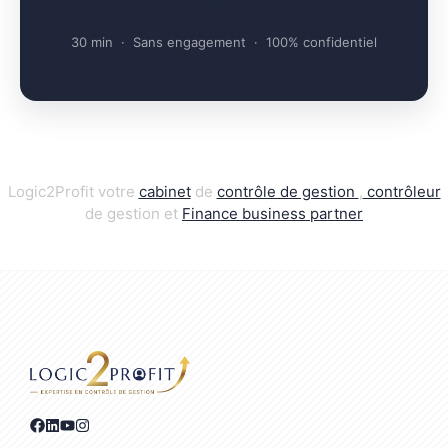
e con
30 min · Sans engagement · 100% confidentiel
Logic2Profit votre
cabinet
de
contrôle de gestion
,
contrôleur
de gestion et
Finance business par
t
ner