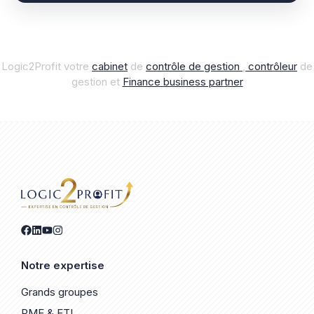
Logic2Profit votre
cabinet
de
contrôle de gestion
,
contrôleur
de
gestion et
Finance business par
t
ner
Notre expertise
Grands groupes
PME & ETI