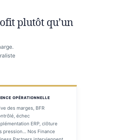
fit plutôt qu’un
marge.
aliste
ENCE OPÉRATIONNELLE
ive des marges, BFR
ontrôlé, échec
mplémentation ERP, clôture
s pression… Nos Finance
iness Partners interviennent