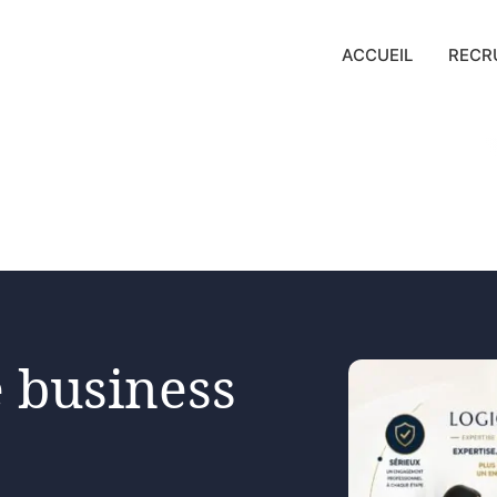
ACCUEIL
RECR
 business