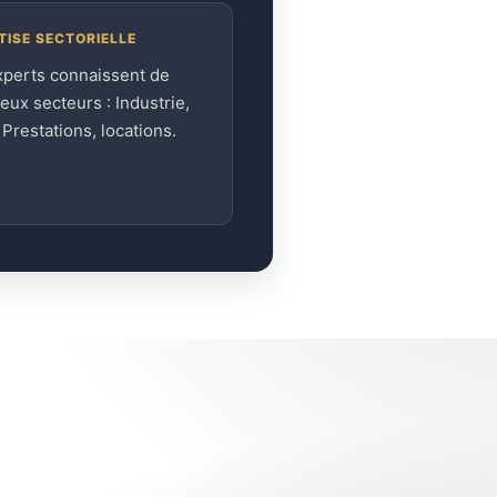
TISE SECTORIELLE
xperts connaissent de
ux secteurs : Industrie,
, Prestations, locations.