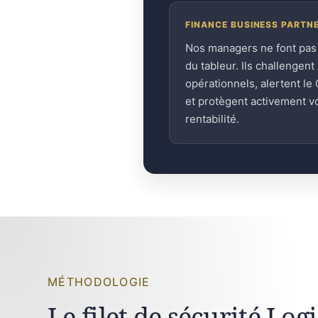
FINANCE BUSINESS PARTN
Nos managers ne font pas
du tableur. Ils challengent 
opérationnels, alertent le
et protègent activement v
rentabilité.
MÉTHODOLOGIE
Le filet de sécurité Log