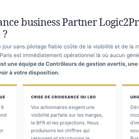
nce business Partner Logic2Pro
 ?
jour sans pilotage fiable coûte de la visibilité et de la 
 Paris est immédiatement opérationnel là où aucun génér
’est une équipe de Contrôleurs de gestion avertis, une
ir à votre disposition.
QUE
CRISE DE CROISSANCE OU LBO
URG
 6
Vos actionnaires exigent une
Dér
tend
visibilité parfaite sur les marges,
inc
le BFR et les projections. Nous
d’i
or
produisons les chiffres qui
sou
rassurent et structurons le
Bus