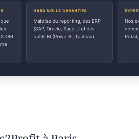
ER
HARD SKILLS GARANTIES
EXPER
 que
Maîtrise du reporting, des ERP
Nos e
les
(SAP, Oracle, Sage…) et des
nombre
 CODIR
outils BI (PowerBI, Tableau).
Retail
otre
ic2Profit à Paris