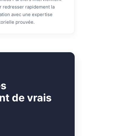
r redresser rapidement la
uation avec une expertise
torielle prouvée.
es
t de vrais