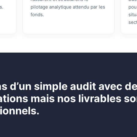
s.
pilotage analytique attendu par les
pou
fonds.
sit
sec
pas d’un simple audit avec d
ons mais nos livrables son
ionnels.