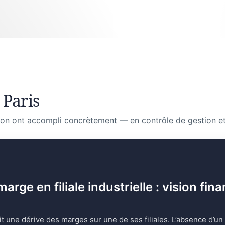
 Paris
on ont accompli concrètement — en contrôle de gestion et
ge en filiale industrielle : vision fina
it une dérive des marges sur une de ses filiales. L’absence d’un