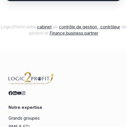
Logic2Profit votre
cabinet
de
contrôle de gestion
,
contrôleur
de
gestion et
Finance business par
t
ner
Notre expertise
Grands groupes
PME & ETI