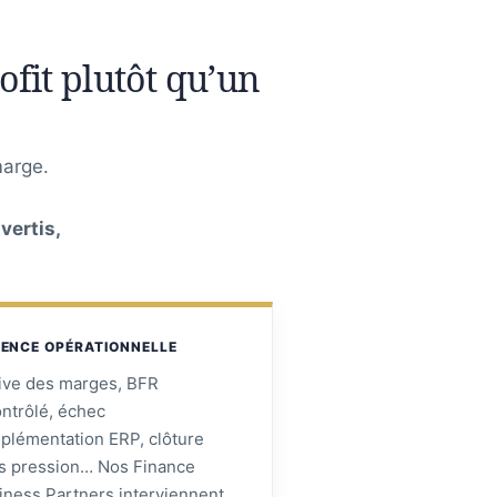
fit plutôt qu’un
marge.
vertis,
ENCE OPÉRATIONNELLE
ive des marges, BFR
ontrôlé, échec
mplémentation ERP, clôture
s pression… Nos Finance
iness Partners interviennent