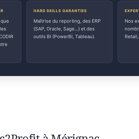
ER
HARD SKILLS GARANTIES
EXPER
 que
Maîtrise du reporting, des ERP
Nos e
les
(SAP, Oracle, Sage…) et des
nombre
 CODIR
outils BI (PowerBI, Tableau).
Retail
otre
gic2Profit à Mérignac