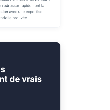
r redresser rapidement la
uation avec une expertise
torielle prouvée.
es
t de vrais