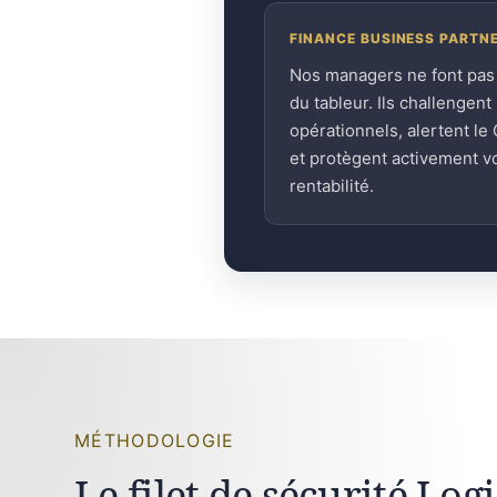
FINANCE BUSINESS PARTN
Nos managers ne font pas
du tableur. Ils challengent 
opérationnels, alertent le
et protègent activement v
rentabilité.
MÉTHODOLOGIE
Le filet de sécurité Lo