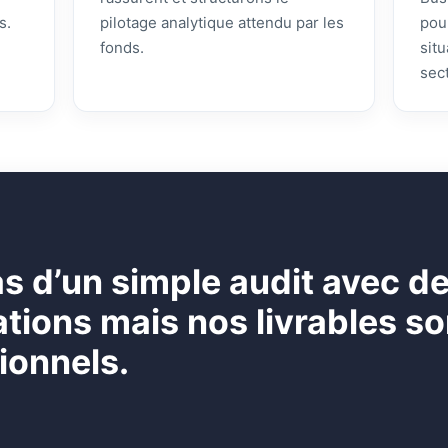
s.
pilotage analytique attendu par les
pou
fonds.
sit
sec
pas d’un simple audit avec d
ons mais nos livrables son
ionnels.