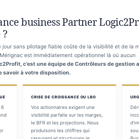
nce business Partner Logic2Pro
 ?
jour sans pilotage fiable coûte de la visibilité et de la 
 Mérignac est immédiatement opérationnel là où aucun
c2Profit, c’est une équipe de Contrôleurs de gestion a
savoir à votre disposition.
QUE
CRISE DE CROISSANCE OU LBO
URG
 6
Vos actionnaires exigent une
Dér
tend
visibilité parfaite sur les marges,
inc
le BFR et les projections. Nous
d’i
or
produisons les chiffres qui
sou
rassurent et structurons le
Bus