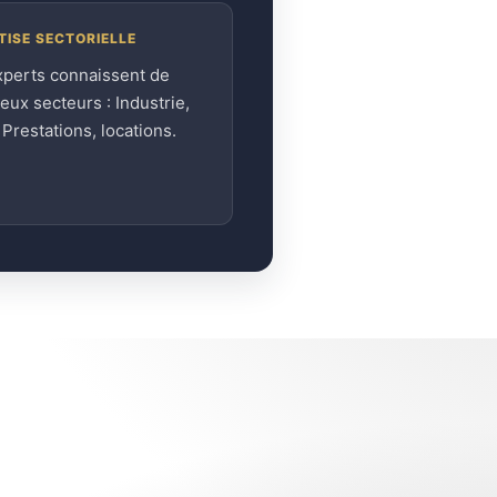
TISE SECTORIELLE
xperts connaissent de
ux secteurs : Industrie,
, Prestations, locations.