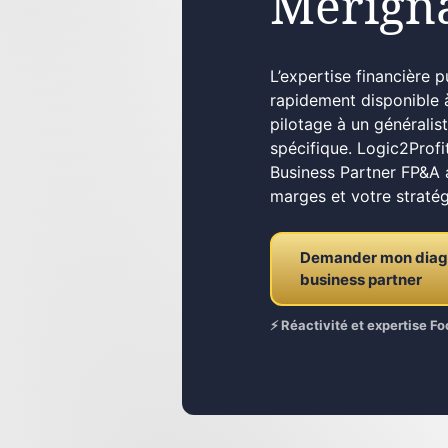
Mérign
L’expertise financière 
rapidement disponible 
pilotage à un généralist
spécifique. Logic2Prof
Business Partner FP&A a
marges et votre stratég
Demander mon diagno
business partner
⚡ Réactivité et expertise 