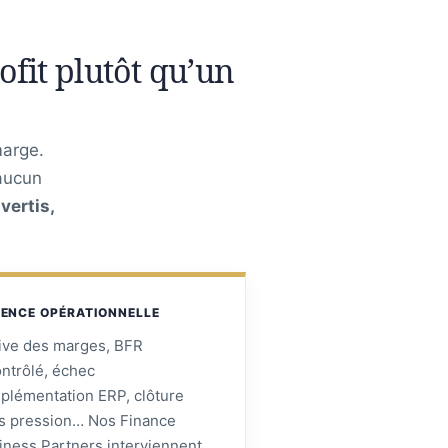
fit plutôt qu’un
marge.
 aucun
vertis,
ENCE OPÉRATIONNELLE
ive des marges, BFR
ontrôlé, échec
mplémentation ERP, clôture
s pression… Nos Finance
iness Partners interviennent