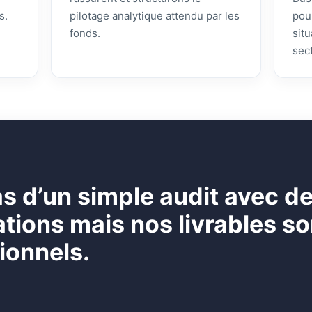
s.
pilotage analytique attendu par les
pou
fonds.
sit
sec
pas d’un simple audit avec d
ons mais nos livrables son
ionnels.