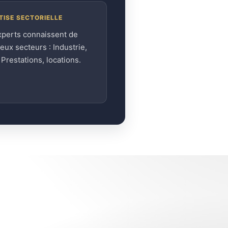
TISE SECTORIELLE
xperts connaissent de
ux secteurs : Industrie,
, Prestations, locations.