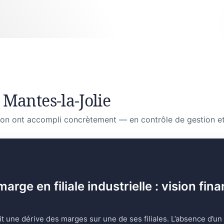
Mantes-la-Jolie
on ont accompli concrètement — en contrôle de gestion et
ge en filiale industrielle : vision fina
it une dérive des marges sur une de ses filiales. L’absence d’un