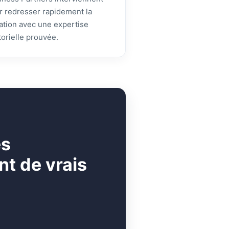
r redresser rapidement la
uation avec une expertise
torielle prouvée.
es
t de vrais