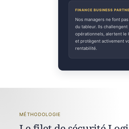
FINANCE BUSINESS PARTN
Nos managers ne font pas
du tableur. Ils challengent 
opérationnels, alertent le
et protègent activement v
rentabilité.
MÉTHODOLOGIE
Le filet de sécurité Log