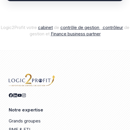
Logic2Profit votre
cabinet
de
contrôle de gestion
,
contrôleur
de
gestion et
Finance business par
t
ner
Notre expertise
Grands groupes
PME & ETI