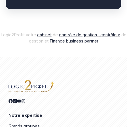
Logic2Profit votre
cabinet
de
contrôle de gestion
,
contrôleur
de
gestion et
Finance business par
t
ner
Notre expertise
Grands groupes