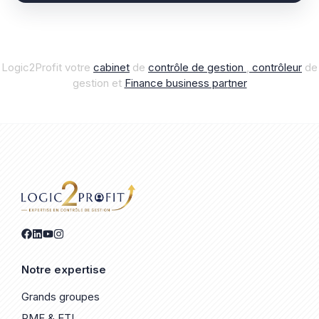
Logic2Profit votre
cabinet
de
contrôle de gestion
,
contrôleur
de
gestion et
Finance business par
t
ner
Notre expertise
Grands groupes
PME & ETI