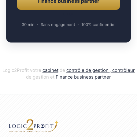
Finance business partner
e con
30 min · Sans engagement · 100% confidentiel
Logic2Profit votre
cabinet
de
contrôle de gestion
,
contrôleur
de gestion et
Finance business par
t
ner