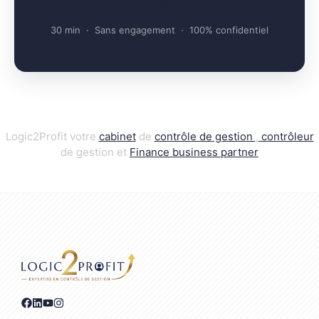
e con
30 min · Sans engagement · 100% confidentiel
Logic2Profit votre
cabinet
de
contrôle de gestion
,
contrôleur
de gestion et
Finance business par
t
ner