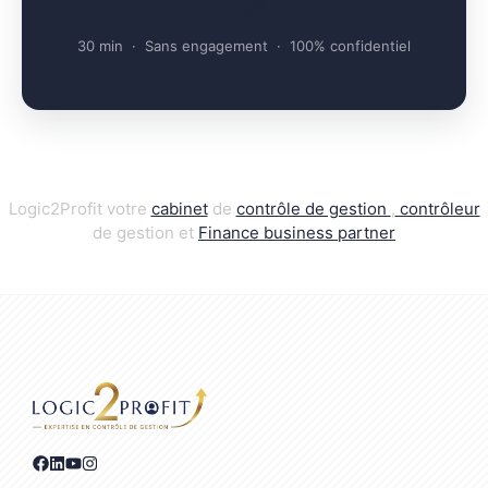
e con
30 min · Sans engagement · 100% confidentiel
Logic2Profit votre
cabinet
de
contrôle de gestion
,
contrôleur
de gestion et
Finance business par
t
ner