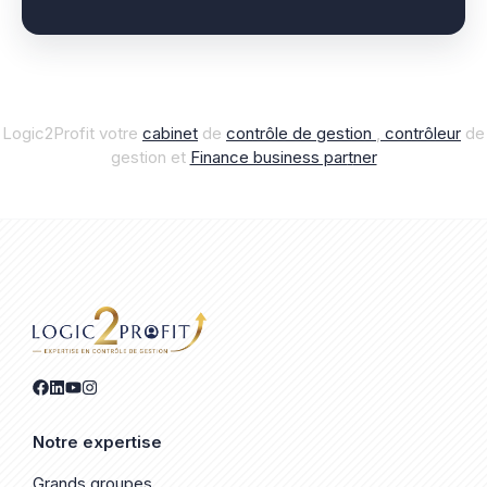
Logic2Profit votre
cabinet
de
contrôle de gestion
,
contrôleur
de
gestion et
Finance business par
t
ner
Notre expertise
Grands groupes