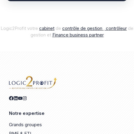
Logic2Profit votre
cabinet
de
contrôle de gestion
,
contrôleur
de
gestion et
Finance business par
t
ner
Notre expertise
Grands groupes
PME & ETI