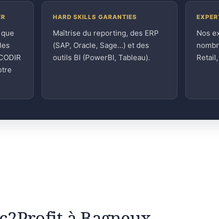
ER
HARD SKILLS GARANTIES
EXPER
 que
Maîtrise du reporting, des ERP
Nos e
les
(SAP, Oracle, Sage…) et des
nombre
 CODIR
outils BI (PowerBI, Tableau).
Retail
otre
gic2Profit à Bagneux