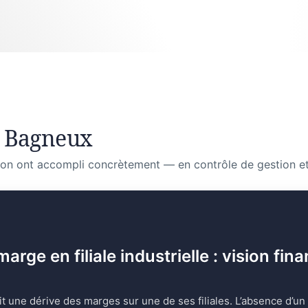
à Bagneux
on ont accompli concrètement — en contrôle de gestion et
ge en filiale industrielle : vision fina
it une dérive des marges sur une de ses filiales. L’absence d’un