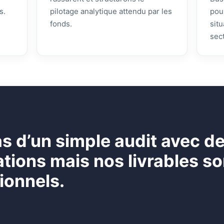
s.
pilotage analytique attendu par les
pou
fonds.
sit
sec
pas d’un simple audit avec d
ons mais nos livrables son
ionnels.