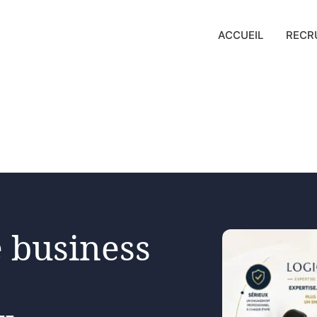
ACCUEIL
RECR
 business