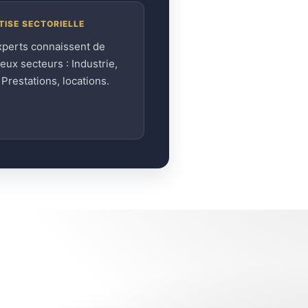
TISE SECTORIELLE
xperts connaissent de
ux secteurs : Industrie,
, Prestations, locations.