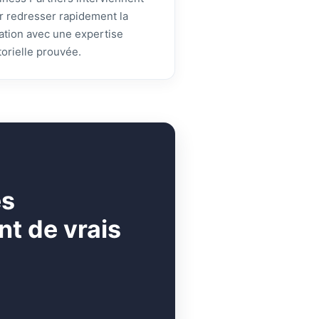
r redresser rapidement la
uation avec une expertise
torielle prouvée.
es
t de vrais