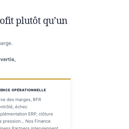
fit plutôt qu’un
marge.
vertis,
ENCE OPÉRATIONNELLE
ive des marges, BFR
ontrôlé, échec
mplémentation ERP, clôture
s pression… Nos Finance
iness Partners interviennent