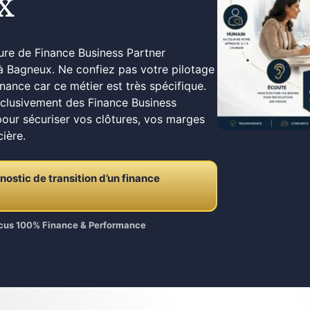
x
pure de Finance Business Partner
à Bagneux. Ne confiez pas votre pilotage
inance car ce métier est très spécifique.
xclusivement des Finance Business
pour sécuriser vos clôtures, vos marges
cière.
stic de transition d’un finance
Focus 100% Finance & Performance