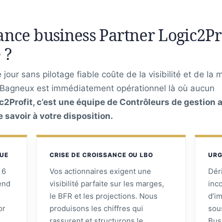
nce business Partner Logic2Pro
 ?
jour sans pilotage fiable coûte de la visibilité et de la 
à Bagneux est immédiatement opérationnel là où aucun
c2Profit, c’est une équipe de Contrôleurs de gestion a
savoir à votre disposition.
QUE
CRISE DE CROISSANCE OU LBO
URG
 6
Vos actionnaires exigent une
Dér
tend
visibilité parfaite sur les marges,
inc
le BFR et les projections. Nous
d’i
or
produisons les chiffres qui
sou
rassurent et structurons le
Bus