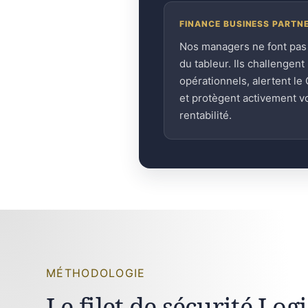
FINANCE BUSINESS PARTN
Nos managers ne font pas
du tableur. Ils challengent 
opérationnels, alertent le
et protègent activement v
rentabilité.
MÉTHODOLOGIE
Le filet de sécurité Lo